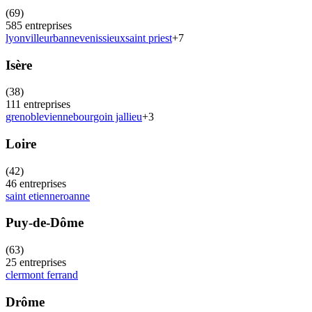
(
69
)
585
entreprises
lyon
villeurbanne
venissieux
saint priest
+
7
Isère
(
38
)
111
entreprises
grenoble
vienne
bourgoin jallieu
+
3
Loire
(
42
)
46
entreprises
saint etienne
roanne
Puy-de-Dôme
(
63
)
25
entreprises
clermont ferrand
Drôme