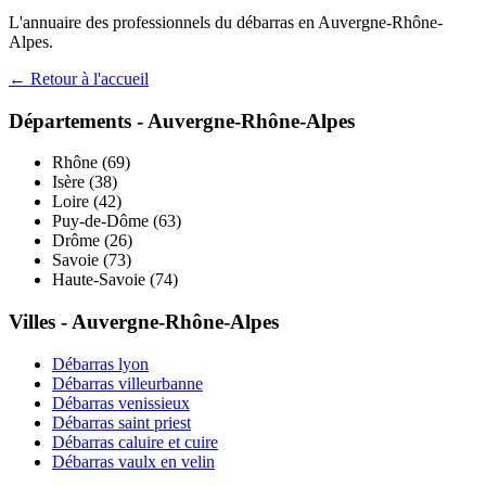
L'annuaire des professionnels du débarras en
Auvergne-Rhône-
Alpes
.
← Retour à l'accueil
Départements -
Auvergne-Rhône-Alpes
Rhône
(
69
)
Isère
(
38
)
Loire
(
42
)
Puy-de-Dôme
(
63
)
Drôme
(
26
)
Savoie
(
73
)
Haute-Savoie
(
74
)
Villes -
Auvergne-Rhône-Alpes
Débarras
lyon
Débarras
villeurbanne
Débarras
venissieux
Débarras
saint priest
Débarras
caluire et cuire
Débarras
vaulx en velin