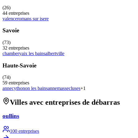
(
26
)
44
entreprises
valence
romans sur isere
Savoie
(
73
)
32
entreprises
chambery
aix les bains
albertville
Haute-Savoie
(
74
)
59
entreprises
annecy
thonon les bains
annemasse
cluses
+
1
Villes avec entreprises de débarras
oullins
100
entreprises