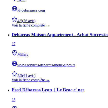
ld-debarrasse.com
4
/5
(
76
avis)
Voir la fiche complète →
Débarras Maison Appartement - Achat Successi
#
7
Millery
www.services-debarras-rhone-alpes.fr
5
/5
(
61
avis)
Voir la fiche complète →
Fred Débarras Lyon︱Le Broc c' net
#
8