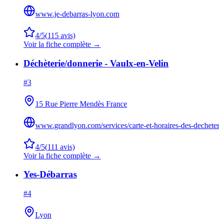
www.je-debarras-lyon.com
4
/5
(
115
avis)
Voir la fiche complète →
Déchèterie/donnerie - Vaulx-en-Velin
#
3
15 Rue Pierre Mendès France
www.grandlyon.com/services/carte-et-horaires-des-dechet
4
/5
(
111
avis)
Voir la fiche complète →
Yes-Débarras
#
4
Lyon