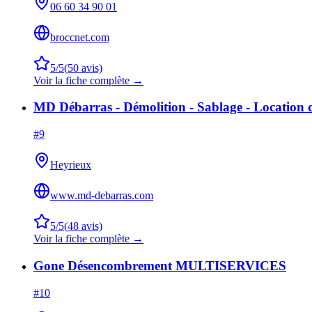
06 60 34 90 01
broccnet.com
5
/5
(
50
avis)
Voir la fiche complète →
MD Débarras - Démolition - Sablage - Location 
#
9
Heyrieux
www.md-debarras.com
5
/5
(
48
avis)
Voir la fiche complète →
Gone Désencombrement MULTISERVICES
#
10