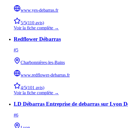
www.yes-debarras.fr
5
/5
(
110
avis)
Voir la fiche complète →
Redflower Débarras
#
5
Charbonnières-les-Bains
www.redflower-debarras.fr
4
/5
(
101
avis)
Voir la fiche complète →
LD Débarras Entreprise de debarras sur Lyon Dep
#
6
Lyon