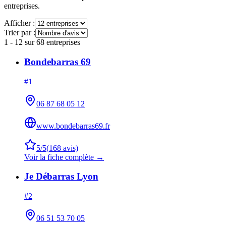
entreprises.
Afficher :
Trier par :
1
-
12
sur
68
entreprises
Bondebarras 69
#
1
06 87 68 05 12
www.bondebarras69.fr
5
/5
(
168
avis)
Voir la fiche complète →
Je Débarras Lyon
#
2
06 51 53 70 05