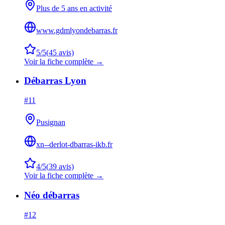
Plus de 5 ans en activité
www.gdmlyondebarras.fr
5
/5
(
45
avis)
Voir la fiche complète →
Débarras Lyon
#
11
Pusignan
xn--derlot-dbarras-ikb.fr
4
/5
(
39
avis)
Voir la fiche complète →
Néo débarras
#
12