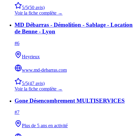
5
/5
(
50
avis)
Voir la fiche complète →
MD Débarras - Démolition - Sablage - Location
de Benne - Lyon
#
6
Heyrieux
www.md-debarras.com
5
/5
(
47
avis)
Voir la fiche complète →
Gone Désencombrement MULTISERVICES
#
7
Plus de 5 ans en activité