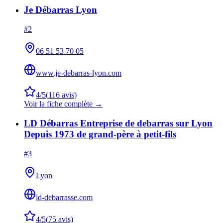
Je Débarras Lyon
#
2
06 51 53 70 05
www.je-debarras-lyon.com
4
/5
(
116
avis)
Voir la fiche complète →
LD Débarras Entreprise de debarras sur Lyon
Depuis 1973 de grand-père à petit-fils
#
3
Lyon
ld-debarrasse.com
4
/5
(
75
avis)