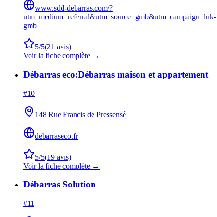
www.sdd-debarras.com/?
utm_medium=referral&utm_source=gmb&utm_campaign=lnk-
gmb
5
/5
(
21
avis)
Voir la fiche complète →
Débarras eco:Débarras maison et appartement
#
10
148 Rue Francis de Pressensé
debarraseco.fr
5
/5
(
19
avis)
Voir la fiche complète →
Débarras Solution
#
11