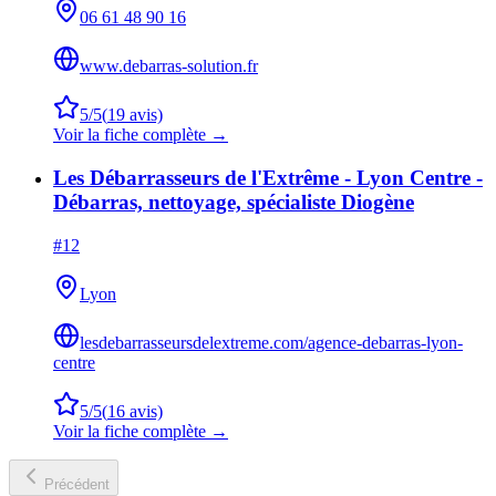
06 61 48 90 16
www.debarras-solution.fr
5
/5
(
19
avis)
Voir la fiche complète →
Les Débarrasseurs de l'Extrême - Lyon Centre -
Débarras, nettoyage, spécialiste Diogène
#
12
Lyon
lesdebarrasseursdelextreme.com/agence-debarras-lyon-
centre
5
/5
(
16
avis)
Voir la fiche complète →
Précédent