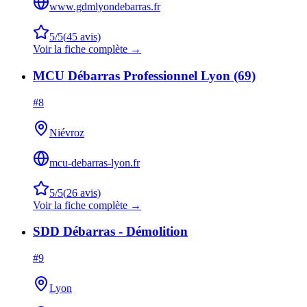
www.gdmlyondebarras.fr
5
/5
(
45
avis)
Voir la fiche complète →
MCU Débarras Professionnel Lyon (69)
#
8
Niévroz
mcu-debarras-lyon.fr
5
/5
(
26
avis)
Voir la fiche complète →
SDD Débarras - Démolition
#
9
Lyon