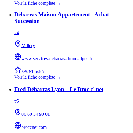
Voir la fiche complète →
Débarras Maison Appartement - Achat
Succession
#
4
Millery
www.services-debarras-rhone-alpes.fr
5
/5
(
61
avis)
Voir la fiche complète →
Fred Débarras Lyon︱Le Broc c' net
#
5
06 60 34 90 01
broccnet.com