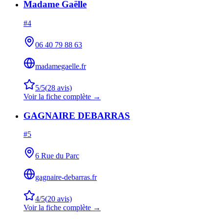
Madame Gaëlle
#
4
06 40 79 88 63
madamegaelle.fr
5
/5
(
28
avis)
Voir la fiche complète →
GAGNAIRE DEBARRAS
#
5
6 Rue du Parc
gagnaire-debarras.fr
4
/5
(
20
avis)
Voir la fiche complète →