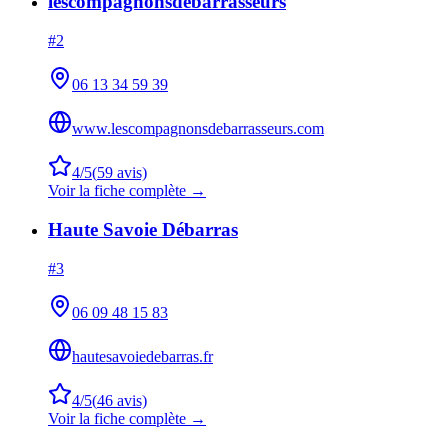
lescompagnonsdebarrasseurs
#
2
06 13 34 59 39
www.lescompagnonsdebarrasseurs.com
4
/5
(
59
avis)
Voir la fiche complète →
Haute Savoie Débarras
#
3
06 09 48 15 83
hautesavoiedebarras.fr
4
/5
(
46
avis)
Voir la fiche complète →