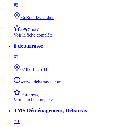
#
8
86 Rue des Jardins
4
/5
(
7
avis)
Voir la fiche complète →
il debarrasse
#
9
07 82 31 25 11
www.ildebarrasse.com
5
/5
(
5
avis)
Voir la fiche complète →
TMS Déménagement, Débarras
#
10