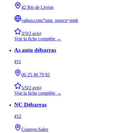
42 Rte de Livron
yahoo.com/?utm_source=gmb
3
/5
(
2
avis)
Voir la fiche complète →
As auto débarras
#
11
06 25 49 79 82
5
/5
(
2
avis)
Voir la fiche complète →
NC Débarras
#
12
Cranves-Sales