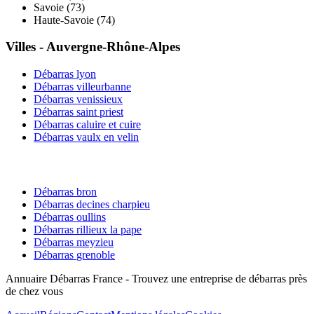
Savoie
(
73
)
Haute-Savoie
(
74
)
Villes -
Auvergne-Rhône-Alpes
Débarras
lyon
Débarras
villeurbanne
Débarras
venissieux
Débarras
saint priest
Débarras
caluire et cuire
Débarras
vaulx en velin
Débarras
bron
Débarras
decines charpieu
Débarras
oullins
Débarras
rillieux la pape
Débarras
meyzieu
Débarras
grenoble
Annuaire Débarras France - Trouvez une entreprise de débarras près
de chez vous