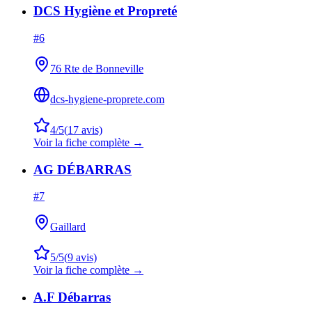
DCS Hygiène et Propreté
#
6
76 Rte de Bonneville
dcs-hygiene-proprete.com
4
/5
(
17
avis)
Voir la fiche complète →
AG DÉBARRAS
#
7
Gaillard
5
/5
(
9
avis)
Voir la fiche complète →
A.F Débarras