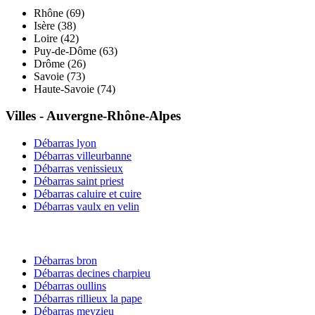
Rhône
(
69
)
Isère
(
38
)
Loire
(
42
)
Puy-de-Dôme
(
63
)
Drôme
(
26
)
Savoie
(
73
)
Haute-Savoie
(
74
)
Villes -
Auvergne-Rhône-Alpes
Débarras
lyon
Débarras
villeurbanne
Débarras
venissieux
Débarras
saint priest
Débarras
caluire et cuire
Débarras
vaulx en velin
Débarras
bron
Débarras
decines charpieu
Débarras
oullins
Débarras
rillieux la pape
Débarras
meyzieu