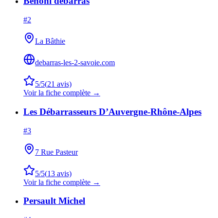
Benoni debarras
#
2
La Bâthie
debarras-les-2-savoie.com
5
/5
(
21
avis)
Voir la fiche complète →
Les Débarrasseurs D’Auvergne-Rhône-Alpes
#
3
7 Rue Pasteur
5
/5
(
13
avis)
Voir la fiche complète →
Persault Michel