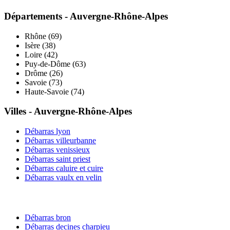
Départements -
Auvergne-Rhône-Alpes
Rhône
(
69
)
Isère
(
38
)
Loire
(
42
)
Puy-de-Dôme
(
63
)
Drôme
(
26
)
Savoie
(
73
)
Haute-Savoie
(
74
)
Villes -
Auvergne-Rhône-Alpes
Débarras
lyon
Débarras
villeurbanne
Débarras
venissieux
Débarras
saint priest
Débarras
caluire et cuire
Débarras
vaulx en velin
Débarras
bron
Débarras
decines charpieu