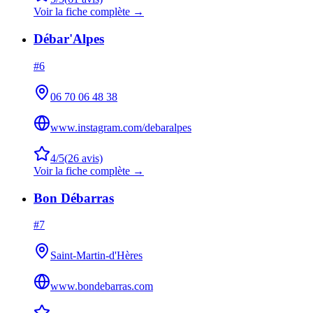
Voir la fiche complète →
Débar'Alpes
#
6
06 70 06 48 38
www.instagram.com/debaralpes
4
/5
(
26
avis)
Voir la fiche complète →
Bon Débarras
#
7
Saint-Martin-d'Hères
www.bondebarras.com