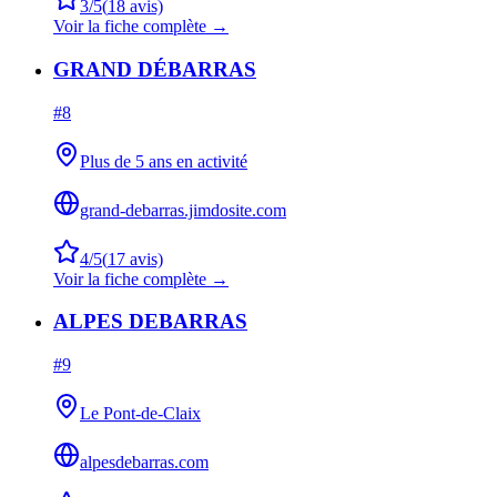
3
/5
(
18
avis)
Voir la fiche complète →
GRAND DÉBARRAS
#
8
Plus de 5 ans en activité
grand-debarras.jimdosite.com
4
/5
(
17
avis)
Voir la fiche complète →
ALPES DEBARRAS
#
9
Le Pont-de-Claix
alpesdebarras.com