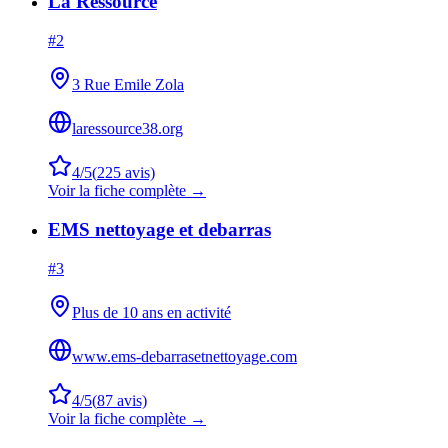
La Ressource
#
2
3 Rue Emile Zola
laressource38.org
4
/5
(
225
avis)
Voir la fiche complète →
EMS nettoyage et debarras
#
3
Plus de 10 ans en activité
www.ems-debarrasetnettoyage.com
4
/5
(
87
avis)
Voir la fiche complète →