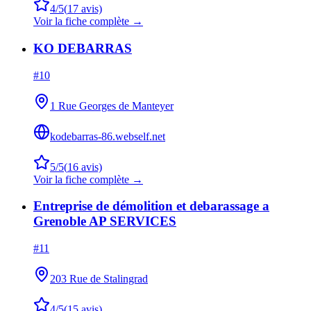
4
/5
(
17
avis)
Voir la fiche complète →
KO DEBARRAS
#
10
1 Rue Georges de Manteyer
kodebarras-86.webself.net
5
/5
(
16
avis)
Voir la fiche complète →
Entreprise de démolition et debarassage a
Grenoble AP SERVICES
#
11
203 Rue de Stalingrad
4
/5
(
15
avis)