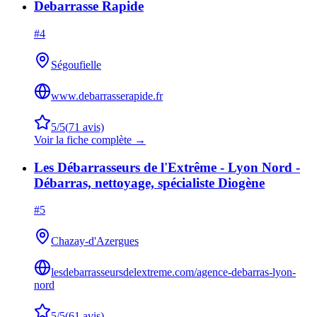
Debarrasse Rapide
#
4
Ségoufielle
www.debarrasserapide.fr
5
/5
(
71
avis)
Voir la fiche complète →
Les Débarrasseurs de l'Extrême - Lyon Nord -
Débarras, nettoyage, spécialiste Diogène
#
5
Chazay-d'Azergues
lesdebarrasseursdelextreme.com/agence-debarras-lyon-
nord
5
/5
(
61
avis)