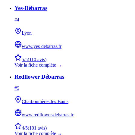
Yes-Débarras
#
4
Lyon
www.yes-debarras.fr
5
/5
(
110
avis)
Voir la fiche complète →
Redflower Débarras
#
5
Charbonnières-les-Bains
www.redflower-debarras.fr
4
/5
(
101
avis)
Voir la fiche complète →