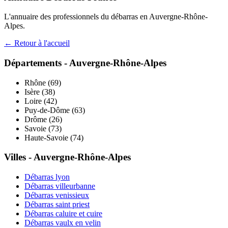
L'annuaire des professionnels du débarras en
Auvergne-Rhône-
Alpes
.
← Retour à l'accueil
Départements -
Auvergne-Rhône-Alpes
Rhône
(
69
)
Isère
(
38
)
Loire
(
42
)
Puy-de-Dôme
(
63
)
Drôme
(
26
)
Savoie
(
73
)
Haute-Savoie
(
74
)
Villes -
Auvergne-Rhône-Alpes
Débarras
lyon
Débarras
villeurbanne
Débarras
venissieux
Débarras
saint priest
Débarras
caluire et cuire
Débarras
vaulx en velin