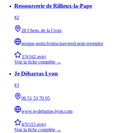
Ressourcerie de Rillieux-la-Pape
#
2
28 Chem. de la Croix
groupe-geim.fr/structure/reed-pole-reemploi
3
/5
(
162
avis)
Voir la fiche complète →
Je Débarras Lyon
#
3
06 51 53 70 05
www.je-debarras-lyon.com
4
/5
(
115
avis)
Voir la fiche complète →