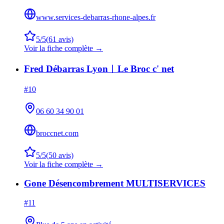
www.services-debarras-rhone-alpes.fr
5
/5
(
61
avis)
Voir la fiche complète →
Fred Débarras Lyon︱Le Broc c' net
#
10
06 60 34 90 01
broccnet.com
5
/5
(
50
avis)
Voir la fiche complète →
Gone Désencombrement MULTISERVICES
#
11