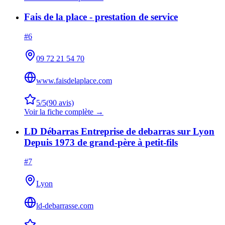
Fais de la place - prestation de service
#
6
09 72 21 54 70
www.faisdelaplace.com
5
/5
(
90
avis)
Voir la fiche complète →
LD Débarras Entreprise de debarras sur Lyon
Depuis 1973 de grand-père à petit-fils
#
7
Lyon
ld-debarrasse.com