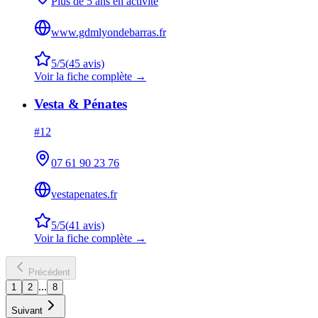
Plus de 5 ans en activité
www.gdmlyondebarras.fr
5
/5
(
45
avis)
Voir la fiche complète →
Vesta & Pénates
#
12
07 61 90 23 76
vestapenates.fr
5
/5
(
41
avis)
Voir la fiche complète →
Précédent
...
1
2
8
Suivant