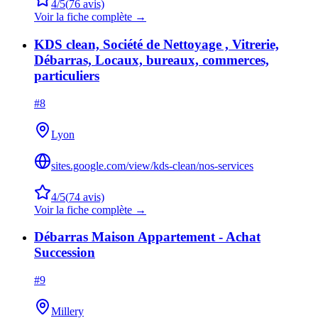
4
/5
(
76
avis)
Voir la fiche complète →
KDS clean, Société de Nettoyage , Vitrerie,
Débarras, Locaux, bureaux, commerces,
particuliers
#
8
Lyon
sites.google.com/view/kds-clean/nos-services
4
/5
(
74
avis)
Voir la fiche complète →
Débarras Maison Appartement - Achat
Succession
#
9
Millery