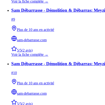
Voir la fiche complète →
Sam Débarrasse - Démolition & Débarras: Meyz
#
9
Plus de 10 ans en activité
sam-debarrasse.com
5
/5
(
2
avis)
Voir la fiche complète →
Sam Débarrasse - Démolition & Débarras: Meyz
#
10
Plus de 10 ans en activité
sam-debarrasse.com
5
/5
(
2
avis)