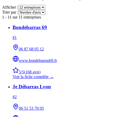
Afficher :
Trier par :
1
-
11
sur
11
entreprises
Bondebarras 69
#
1
06 87 68 05 12
www.bondebarras69.fr
5
/5
(
168
avis)
Voir la fiche complète →
Je Débarras Lyon
#
2
06 51 53 70 05