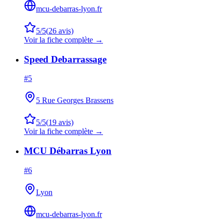
mcu-debarras-lyon.fr
5
/5
(
26
avis)
Voir la fiche complète →
Speed Debarrassage
#
5
5 Rue Georges Brassens
5
/5
(
19
avis)
Voir la fiche complète →
MCU Débarras Lyon
#
6
Lyon
mcu-debarras-lyon.fr