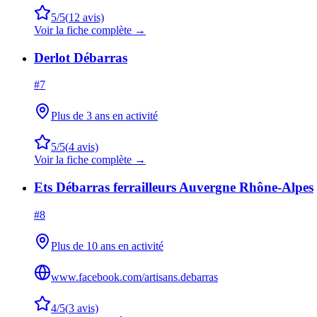
5
/5
(
12
avis)
Voir la fiche complète →
Derlot Débarras
#
7
Plus de 3 ans en activité
5
/5
(
4
avis)
Voir la fiche complète →
Ets Débarras ferrailleurs Auvergne Rhône-Alpes
#
8
Plus de 10 ans en activité
www.facebook.com/artisans.debarras
4
/5
(
3
avis)