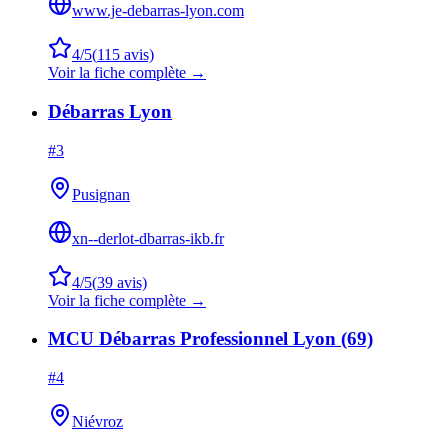
www.je-debarras-lyon.com
4
/5
(
115
avis)
Voir la fiche complète →
Débarras Lyon
#
3
Pusignan
xn--derlot-dbarras-ikb.fr
4
/5
(
39
avis)
Voir la fiche complète →
MCU Débarras Professionnel Lyon (69)
#
4
Niévroz