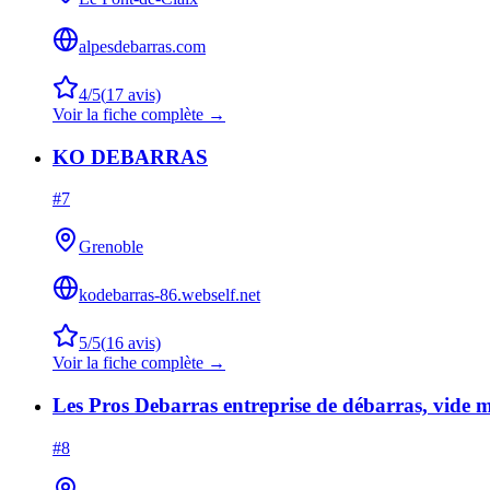
alpesdebarras.com
4
/5
(
17
avis)
Voir la fiche complète →
KO DEBARRAS
#
7
Grenoble
kodebarras-86.webself.net
5
/5
(
16
avis)
Voir la fiche complète →
Les Pros Debarras entreprise de débarras, vide 
#
8