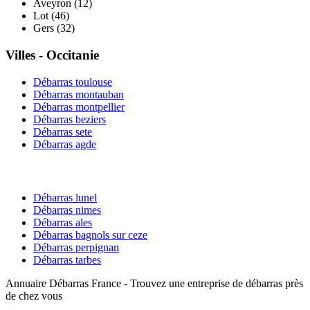
Aveyron
(
12
)
Lot
(
46
)
Gers
(
32
)
Villes -
Occitanie
Débarras
toulouse
Débarras
montauban
Débarras
montpellier
Débarras
beziers
Débarras
sete
Débarras
agde
Débarras
lunel
Débarras
nimes
Débarras
ales
Débarras
bagnols sur ceze
Débarras
perpignan
Débarras
tarbes
Annuaire Débarras France - Trouvez une entreprise de débarras près
de chez vous