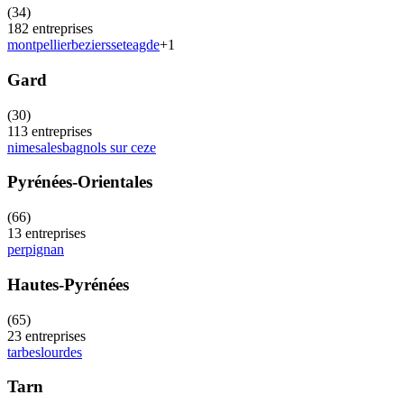
(
34
)
182
entreprises
montpellier
beziers
sete
agde
+
1
Gard
(
30
)
113
entreprises
nimes
ales
bagnols sur ceze
Pyrénées-Orientales
(
66
)
13
entreprises
perpignan
Hautes-Pyrénées
(
65
)
23
entreprises
tarbes
lourdes
Tarn