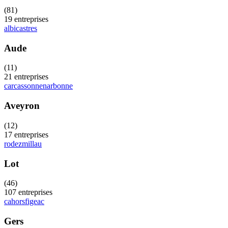
(
81
)
19
entreprises
albi
castres
Aude
(
11
)
21
entreprises
carcassonne
narbonne
Aveyron
(
12
)
17
entreprises
rodez
millau
Lot
(
46
)
107
entreprises
cahors
figeac
Gers