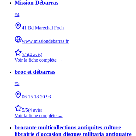
Mission Débarras
#
4
41 Bd Maréchal Foch
www.missiondebarras.fr
5
/5
(
4
avis)
Voir la fiche complète →
broc et débarras
#
5
06 15 18 20 93
5
/5
(
4
avis)
Voir la fiche complète →
brocante multicollections antiquites culture
librairie d'occasion disques militaria antiquaire