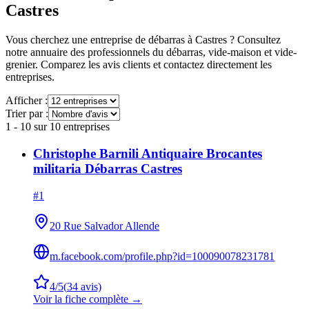
Castres
Vous cherchez une entreprise de débarras à
Castres
? Consultez
notre annuaire des professionnels du débarras, vide-maison et vide-
grenier. Comparez les avis clients et contactez directement les
entreprises.
Afficher :
Trier par :
1
-
10
sur
10
entreprises
Christophe Barnili Antiquaire Brocantes
militaria Débarras Castres
#
1
20 Rue Salvador Allende
m.facebook.com/profile.php?id=100090078231781
4
/5
(
34
avis)
Voir la fiche complète →