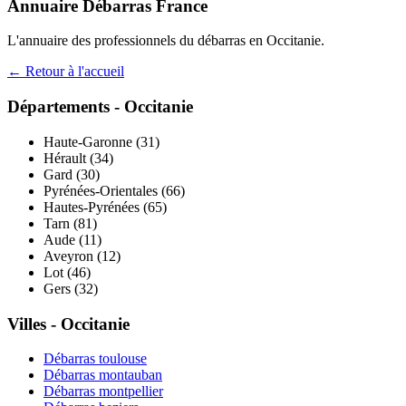
Annuaire Débarras France
L'annuaire des professionnels du débarras en
Occitanie
.
← Retour à l'accueil
Départements -
Occitanie
Haute-Garonne
(
31
)
Hérault
(
34
)
Gard
(
30
)
Pyrénées-Orientales
(
66
)
Hautes-Pyrénées
(
65
)
Tarn
(
81
)
Aude
(
11
)
Aveyron
(
12
)
Lot
(
46
)
Gers
(
32
)
Villes -
Occitanie
Débarras
toulouse
Débarras
montauban
Débarras
montpellier