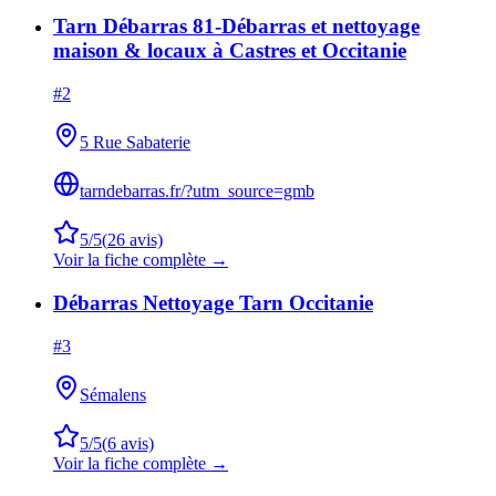
Tarn Débarras 81-Débarras et nettoyage
maison & locaux à Castres et Occitanie
#
2
5 Rue Sabaterie
tarndebarras.fr/?utm_source=gmb
5
/5
(
26
avis)
Voir la fiche complète →
Débarras Nettoyage Tarn Occitanie
#
3
Sémalens
5
/5
(
6
avis)
Voir la fiche complète →