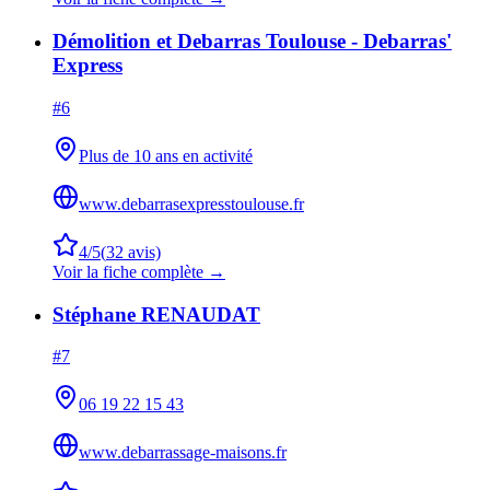
Démolition et Debarras Toulouse - Debarras'
Express
#
6
Plus de 10 ans en activité
www.debarrasexpresstoulouse.fr
4
/5
(
32
avis)
Voir la fiche complète →
Stéphane RENAUDAT
#
7
06 19 22 15 43
www.debarrassage-maisons.fr