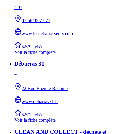
#
10
07 56 96 77 77
www.lesdebarrasseurs.com
5
/5
(
9
avis)
Voir la fiche complète →
Débarras 31
#
11
22 Rue Etienne Bacquié
www.debarras31.fr
5
/5
(
7
avis)
Voir la fiche complète →
CLEAN AND COLLECT - déchets et