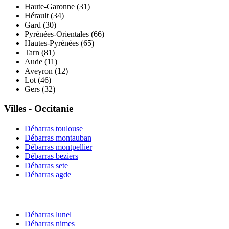
Haute-Garonne
(
31
)
Hérault
(
34
)
Gard
(
30
)
Pyrénées-Orientales
(
66
)
Hautes-Pyrénées
(
65
)
Tarn
(
81
)
Aude
(
11
)
Aveyron
(
12
)
Lot
(
46
)
Gers
(
32
)
Villes -
Occitanie
Débarras
toulouse
Débarras
montauban
Débarras
montpellier
Débarras
beziers
Débarras
sete
Débarras
agde
Débarras
lunel
Débarras
nimes