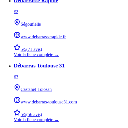
Debarrasse Rapide
#
2
Ségoufielle
www.debarrasserapide.fr
5
/5
(
71
avis)
Voir la fiche complète →
Débarras Toulouse 31
#
3
Castanet-Tolosan
www.debarras-toulouse31.com
5
/5
(
56
avis)
Voir la fiche complète →