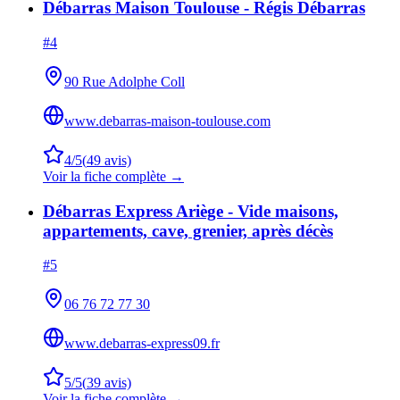
Débarras Maison Toulouse - Régis Débarras
#
4
90 Rue Adolphe Coll
www.debarras-maison-toulouse.com
4
/5
(
49
avis)
Voir la fiche complète →
Débarras Express Ariège - Vide maisons,
appartements, cave, grenier, après décès
#
5
06 76 72 77 30
www.debarras-express09.fr
5
/5
(
39
avis)
Voir la fiche complète →