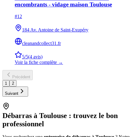
encombrants - vidage maison Toulouse
#
12
184 Av. Antoine de Saint-Exupéry
cleanandcollect31.fr
5
/5
(
4
avis)
Voir la fiche complète →
Précédent
1
2
Suivant
Débarras à
Toulouse
: trouvez le bon
professionnel
Vous recherchez une
entreprise de débarras à
Toulouse
? Notre