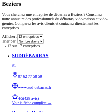
Beziers
Vous cherchez une entreprise de débarras à
Beziers
? Consultez
notre annuaire des professionnels du débarras, vide-maison et vide-
grenier. Comparez les avis clients et contactez directement les
entreprises.
Afficher :
Trier par :
1
-
12
sur
17
entreprises
SUDDÉBARRAS
#
1
07 62 77 58 59
www.sud-debarras.fr
4
/5
(
428
avis)
Voir la fiche complète →