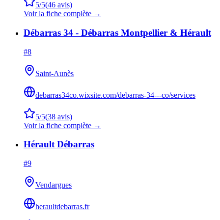
5
/5
(
46
avis)
Voir la fiche complète →
Débarras 34 - Débarras Montpellier & Hérault
#
8
Saint-Aunès
debarras34co.wixsite.com/debarras-34---co/services
5
/5
(
38
avis)
Voir la fiche complète →
Hérault Débarras
#
9
Vendargues
heraultdebarras.fr