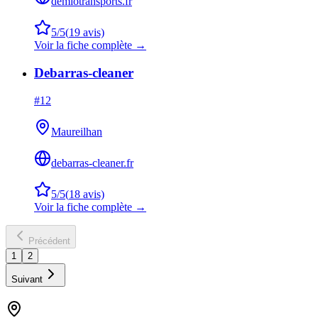
demiotransports.fr
5
/5
(
19
avis)
Voir la fiche complète →
Debarras-cleaner
#
12
Maureilhan
debarras-cleaner.fr
5
/5
(
18
avis)
Voir la fiche complète →
Précédent
1
2
Suivant