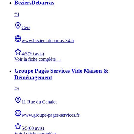
BeziersDebarras
#
4
Cers
www.beziers-debarras-34.fr
4
/5
(
70
avis)
Voir la fiche complète →
Groupe Pagès Services Vide Maison &
Déménagement
#
5
11 Rue du Canalet
www.groupe-pages-services.fr
5
/5
(
60
avis)
Voir la fiche complète →