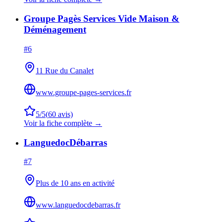
Groupe Pagès Services Vide Maison &
Déménagement
#
6
11 Rue du Canalet
www.groupe-pages-services.fr
5
/5
(
60
avis)
Voir la fiche complète →
LanguedocDébarras
#
7
Plus de 10 ans en activité
www.languedocdebarras.fr