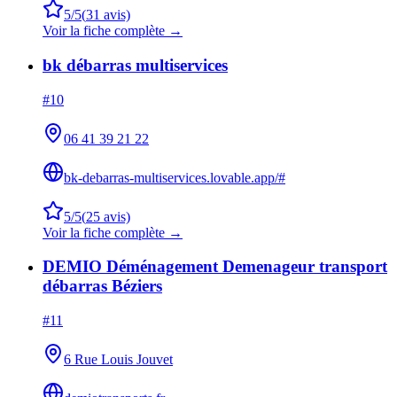
5
/5
(
31
avis)
Voir la fiche complète →
bk débarras multiservices
#
10
06 41 39 21 22
bk-debarras-multiservices.lovable.app/#
5
/5
(
25
avis)
Voir la fiche complète →
DEMIO Déménagement Demenageur transport
débarras Béziers
#
11
6 Rue Louis Jouvet