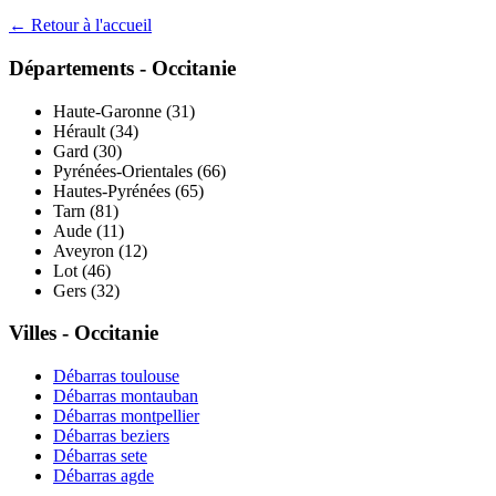
← Retour à l'accueil
Départements -
Occitanie
Haute-Garonne
(
31
)
Hérault
(
34
)
Gard
(
30
)
Pyrénées-Orientales
(
66
)
Hautes-Pyrénées
(
65
)
Tarn
(
81
)
Aude
(
11
)
Aveyron
(
12
)
Lot
(
46
)
Gers
(
32
)
Villes -
Occitanie
Débarras
toulouse
Débarras
montauban
Débarras
montpellier
Débarras
beziers
Débarras
sete
Débarras
agde