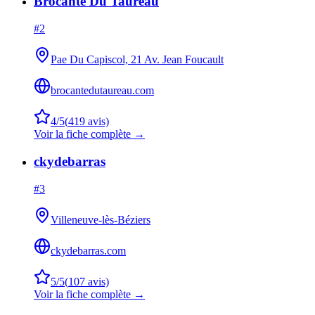
Brocante Du Taureau
#
2
Pae Du Capiscol, 21 Av. Jean Foucault
brocantedutaureau.com
4
/5
(
419
avis)
Voir la fiche complète →
ckydebarras
#
3
Villeneuve-lès-Béziers
ckydebarras.com
5
/5
(
107
avis)
Voir la fiche complète →