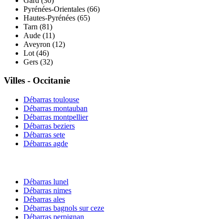
Gard
(
30
)
Pyrénées-Orientales
(
66
)
Hautes-Pyrénées
(
65
)
Tarn
(
81
)
Aude
(
11
)
Aveyron
(
12
)
Lot
(
46
)
Gers
(
32
)
Villes -
Occitanie
Débarras
toulouse
Débarras
montauban
Débarras
montpellier
Débarras
beziers
Débarras
sete
Débarras
agde
Débarras
lunel
Débarras
nimes
Débarras
ales
Débarras
bagnols sur ceze
Débarras
perpignan