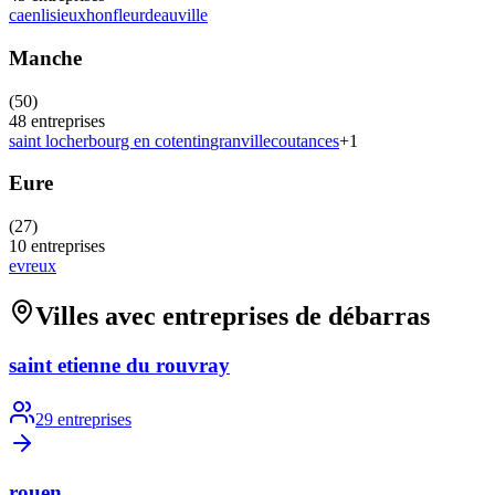
caen
lisieux
honfleur
deauville
Manche
(
50
)
48
entreprises
saint lo
cherbourg en cotentin
granville
coutances
+
1
Eure
(
27
)
10
entreprises
evreux
Villes avec entreprises de débarras
saint etienne du rouvray
29
entreprises
rouen