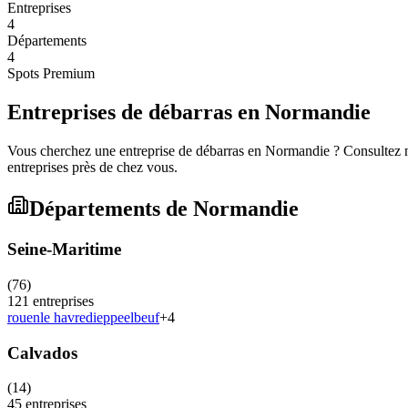
Entreprises
4
Départements
4
Spots Premium
Entreprises de débarras en
Normandie
Vous cherchez une entreprise de débarras en
Normandie
? Consultez n
entreprises près de chez vous.
Départements de
Normandie
Seine-Maritime
(
76
)
121
entreprises
rouen
le havre
dieppe
elbeuf
+
4
Calvados
(
14
)
45
entreprises