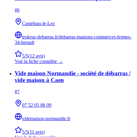
#
6
Castelnau-le-Lez
trokeur-debarras.fr/debarras-maisons-commerces-fermes-
34-herault
5
/5
(
12
avis)
Voir la fiche complète →
Vide maison Normandie - société de débarras /
vide maison à Caen
#
7
07 52 05 88 09
videmaison-normandie.fr
5
/5
(
11
avis)