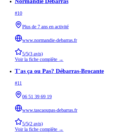
Normandie Débarras
#
10
Plus de 7 ans en activité
www.normandie-debarras.fr
5
/5
(
3
avis)
Voir la fiche complète →
T'as ça ou Pas? Débarras-Brocante
#
11
06 51 39 69 19
www.tascaoupas-debarras.fr
5
/5
(
2
avis)
Voir la fiche complète →