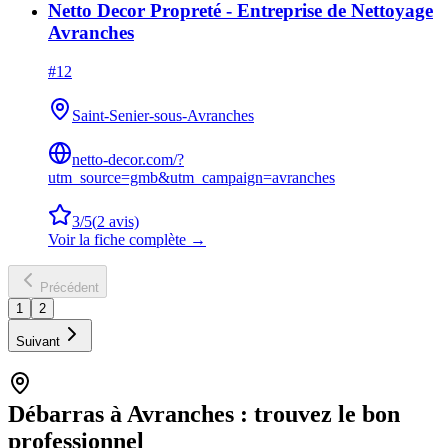
Netto Decor Propreté - Entreprise de Nettoyage
Avranches
#
12
Saint-Senier-sous-Avranches
netto-decor.com/?
utm_source=gmb&utm_campaign=avranches
3
/5
(
2
avis)
Voir la fiche complète →
Précédent
1
2
Suivant
Débarras à
Avranches
: trouvez le bon
professionnel