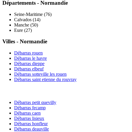
Départements -
Normandie
Seine-Maritime
(
76
)
Calvados
(
14
)
Manche
(
50
)
Eure
(
27
)
Villes -
Normandie
Débarras
rouen
Débarras
le havre
Débarras
dieppe
Débarras
elbeuf
Débarras
sotteville les rouen
Débarras
saint etienne du rouvray
Débarras
petit quevilly
Débarras
fecamp
Débarras
caen
Débarras
lisieux
Débarras
honfleur
Débarras
deauville