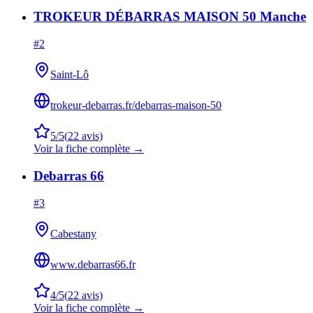
TROKEUR DÉBARRAS MAISON 50 Manche
#
2
Saint-Lô
trokeur-debarras.fr/debarras-maison-50
5
/5
(
22
avis)
Voir la fiche complète →
Debarras 66
#
3
Cabestany
www.debarras66.fr
4
/5
(
22
avis)
Voir la fiche complète →