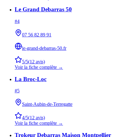
Le Grand Debarras 50
#
4
07 56 82 89 91
le-grand-debarras-50.fr
5
/5
(
12
avis)
Voir la fiche complète →
La Broc-Loc
#
5
Saint-Aubin-de-Terregatte
4
/5
(
12
avis)
Voir la fiche complète →
Trokeur Debarras Maison Montpellier