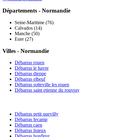
Départements -
Normandie
Seine-Maritime
(
76
)
Calvados
(
14
)
Manche
(
50
)
Eure
(
27
)
Villes -
Normandie
Débarras
rouen
Débarras
le havre
Débarras
dieppe
Débarras
elbeuf
Débarras
sotteville les rouen
Débarras
saint etienne du rouvray
Débarras
petit quevilly
Débarras
fecamp
Débarras
caen
Débarras
lisieux
Débarras
honfleur