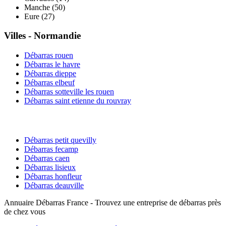
Manche
(
50
)
Eure
(
27
)
Villes -
Normandie
Débarras
rouen
Débarras
le havre
Débarras
dieppe
Débarras
elbeuf
Débarras
sotteville les rouen
Débarras
saint etienne du rouvray
Débarras
petit quevilly
Débarras
fecamp
Débarras
caen
Débarras
lisieux
Débarras
honfleur
Débarras
deauville
Annuaire Débarras France - Trouvez une entreprise de débarras près
de chez vous