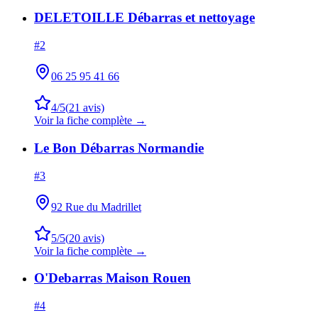
DELETOILLE Débarras et nettoyage
#
2
06 25 95 41 66
4
/5
(
21
avis)
Voir la fiche complète →
Le Bon Débarras Normandie
#
3
92 Rue du Madrillet
5
/5
(
20
avis)
Voir la fiche complète →
O'Debarras Maison Rouen
#
4