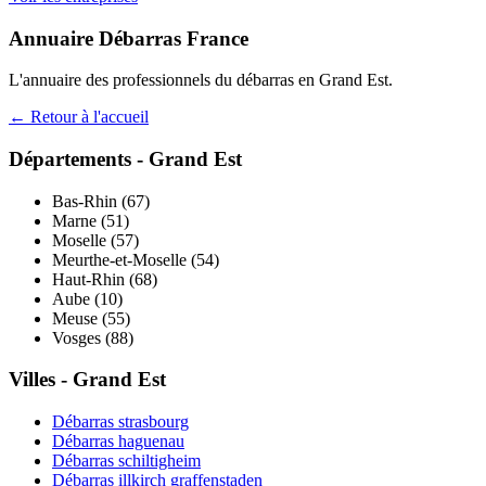
Annuaire Débarras France
L'annuaire des professionnels du débarras en
Grand Est
.
← Retour à l'accueil
Départements -
Grand Est
Bas-Rhin
(
67
)
Marne
(
51
)
Moselle
(
57
)
Meurthe-et-Moselle
(
54
)
Haut-Rhin
(
68
)
Aube
(
10
)
Meuse
(
55
)
Vosges
(
88
)
Villes -
Grand Est
Débarras
strasbourg
Débarras
haguenau
Débarras
schiltigheim
Débarras
illkirch graffenstaden