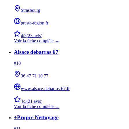
Strasbourg
presta-region.fr
4
/5
(
23
avis)
Voir la fiche complète →
Alsace debarras 67
#
10
06 47 71 10 77
www.alsace-debarras-67.fr
4
/5
(
21
avis)
Voir la fiche complète →
+Propre Nettoyage
#
11