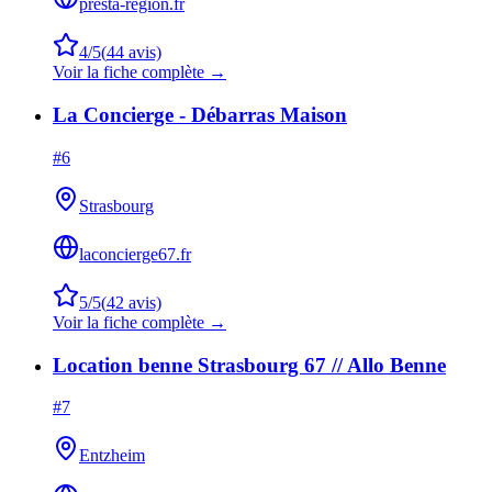
presta-region.fr
4
/5
(
44
avis)
Voir la fiche complète →
La Concierge - Débarras Maison
#
6
Strasbourg
laconcierge67.fr
5
/5
(
42
avis)
Voir la fiche complète →
Location benne Strasbourg 67 // Allo Benne
#
7
Entzheim