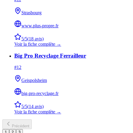
Strasbourg
www.plus-propre.fr
5
/5
(
18
avis)
Voir la fiche complète →
Big Pro Recyclage Ferrailleur
#
12
Geispolsheim
big-pro-recyclage.fr
5
/5
(
14
avis)
Voir la fiche complète →
Précédent
1
2
3