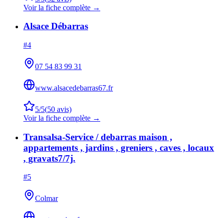
Voir la fiche complète →
Alsace Débarras
#
4
07 54 83 99 31
www.alsacedebarras67.fr
5
/5
(
50
avis)
Voir la fiche complète →
Transalsa-Service / debarras maison ,
appartements , jardins , greniers , caves , locaux
, gravats7/7j.
#
5
Colmar