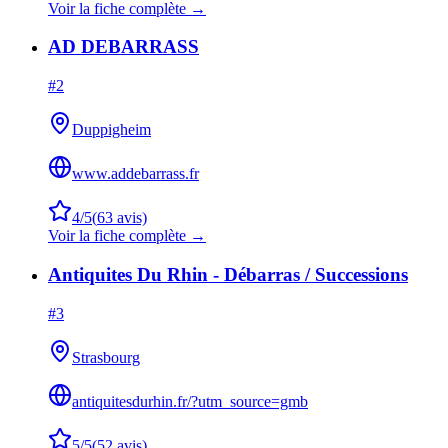
Voir la fiche complète →
AD DEBARRASS
#
2
Duppigheim
www.addebarrass.fr
4
/5
(
63
avis)
Voir la fiche complète →
Antiquites Du Rhin - Débarras / Successions
#
3
Strasbourg
antiquitesdurhin.fr/?utm_source=gmb
5
/5
(
52
avis)