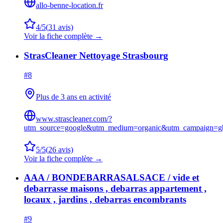
allo-benne-location.fr
4
/5
(
31
avis)
Voir la fiche complète →
StrasCleaner Nettoyage Strasbourg
#
8
Plus de 3 ans en activité
www.strascleaner.com/?
utm_source=google&utm_medium=organic&utm_campaign=gb
5
/5
(
26
avis)
Voir la fiche complète →
AAA / BONDEBARRASALSACE / vide et
debarrasse maisons , debarras appartement ,
locaux , jardins , debarras encombrants
#
9