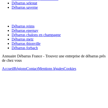
Débarras
selestat
Débarras
saverne
Débarras
reims
Débarras
epernay
Débarras
chalons en champagne
Débarras
metz
Débarras
thionville
Débarras
forbach
Annuaire Débarras France - Trouvez une entreprise de débarras près
de chez vous
Accueil
Régions
Contact
Mentions légales
Cookies