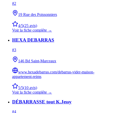
#
2
19 Rue des Poissonniers
4
/5
(
25
avis)
Voir la fiche complète →
HEXA DEBARRAS
#
3
146 Bd Saint-Marceaux
www.hexadebarras.com/debarras-vider-maison-
appartement-reims
5
/5
(
10
avis)
Voir la fiche complète →
DÉBARRASSE tout K.Jessy
#
4