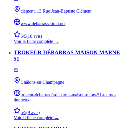
clement, 13 Rue Jean-Baptiste Clément
www.debarrasse-tout.net
5
/5
(
10
avis)
Voir la fiche complète →
TROKEUR DÉBARRAS MAISON MARNE
51
#
5
Châlons-en-Champagne
trokeur-debarras.fr/debarras-maison-reims-51-marne-
tinqueux
5
/5
(
9
avis)
Voir la fiche complète →