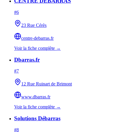
CENTRE DEBARRAS
#
6
23 Rue Cérès
centre-debarras.fr
Voir la fiche complète →
Dbarras.fr
#
7
12 Rue Ruinart de Brimont
www.dbarras.fr
Voir la fiche complète →
Solutions Débarras
#
8