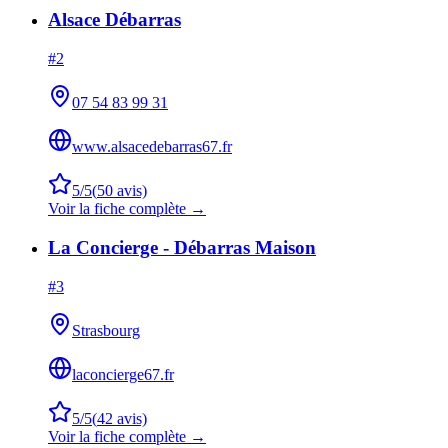
Alsace Débarras
#
2
07 54 83 99 31
www.alsacedebarras67.fr
5
/5
(
50
avis)
Voir la fiche complète →
La Concierge - Débarras Maison
#
3
Strasbourg
laconcierge67.fr
5
/5
(
42
avis)
Voir la fiche complète →