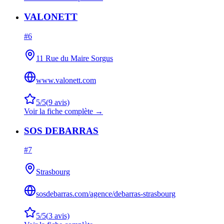
VALONETT
#
6
11 Rue du Maire Sorgus
www.valonett.com
5
/5
(
9
avis)
Voir la fiche complète →
SOS DEBARRAS
#
7
Strasbourg
sosdebarras.com/agence/debarras-strasbourg
5
/5
(
3
avis)