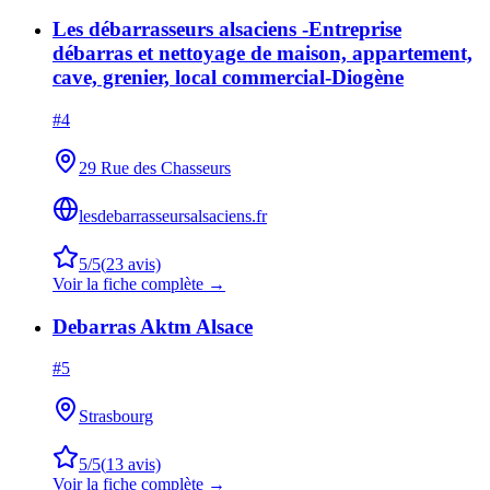
Les débarrasseurs alsaciens -Entreprise
débarras et nettoyage de maison, appartement,
cave, grenier, local commercial-Diogène
#
4
29 Rue des Chasseurs
lesdebarrasseursalsaciens.fr
5
/5
(
23
avis)
Voir la fiche complète →
Debarras Aktm Alsace
#
5
Strasbourg
5
/5
(
13
avis)
Voir la fiche complète →