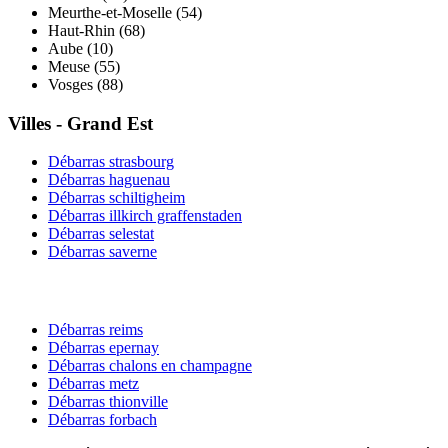
Meurthe-et-Moselle
(
54
)
Haut-Rhin
(
68
)
Aube
(
10
)
Meuse
(
55
)
Vosges
(
88
)
Villes -
Grand Est
Débarras
strasbourg
Débarras
haguenau
Débarras
schiltigheim
Débarras
illkirch graffenstaden
Débarras
selestat
Débarras
saverne
Débarras
reims
Débarras
epernay
Débarras
chalons en champagne
Débarras
metz
Débarras
thionville
Débarras
forbach