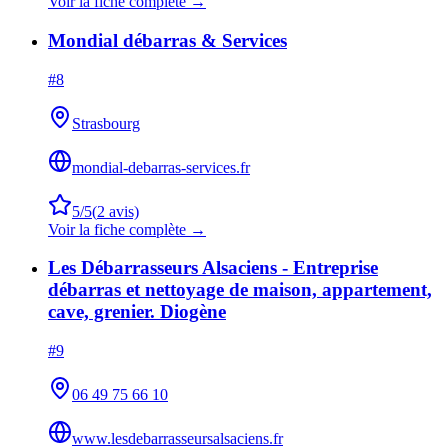
Voir la fiche complète →
Mondial débarras & Services
#
8
Strasbourg
mondial-debarras-services.fr
5
/5
(
2
avis)
Voir la fiche complète →
Les Débarrasseurs Alsaciens - Entreprise
débarras et nettoyage de maison, appartement,
cave, grenier. Diogène
#
9
06 49 75 66 10
www.lesdebarrasseursalsaciens.fr