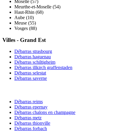
Moselle
(
57
)
Meurthe-et-Moselle
(
54
)
Haut-Rhin
(
68
)
Aube
(
10
)
Meuse
(
55
)
Vosges
(
88
)
Villes -
Grand Est
Débarras
strasbourg
Débarras
haguenau
Débarras
schiltigheim
Débarras
illkirch graffenstaden
Débarras
selestat
Débarras
saverne
Débarras
reims
Débarras
epernay
Débarras
chalons en champagne
Débarras
metz
Débarras
thionville
Débarras
forbach