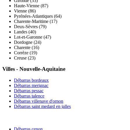
Gironde
(
33
)
Haute-Vienne
(
87
)
Vienne
(
86
)
Pyrénées-Atlantiques
(
64
)
Charente-Maritime
(
17
)
Deux-Sèvres
(
79
)
Landes
(
40
)
Lot-et-Garonne
(
47
)
Dordogne
(
24
)
Charente
(
16
)
Corrèze
(
19
)
Creuse
(
23
)
Villes -
Nouvelle-Aquitaine
Débarras
bordeaux
Débarras
merignac
Débarras
pessac
Débarras
talence
Débarras
villenave d'ornon
Débarras
saint medard en jalles
Débarras
cenon