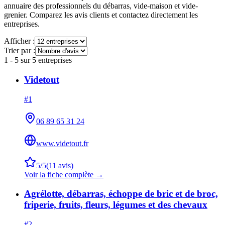
annuaire des professionnels du débarras, vide-maison et vide-
grenier. Comparez les avis clients et contactez directement les
entreprises.
Afficher :
Trier par :
1
-
5
sur
5
entreprises
Videtout
#
1
06 89 65 31 24
www.videtout.fr
5
/5
(
11
avis)
Voir la fiche complète →
Agrélotte, débarras, échoppe de bric et de broc,
friperie, fruits, fleurs, légumes et des chevaux
#
2