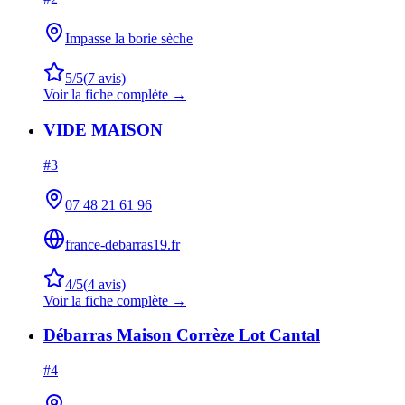
Impasse la borie sèche
5
/5
(
7
avis)
Voir la fiche complète →
VIDE MAISON
#
3
07 48 21 61 96
france-debarras19.fr
4
/5
(
4
avis)
Voir la fiche complète →
Débarras Maison Corrèze Lot Cantal
#
4