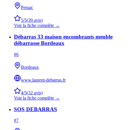
Pessac
5
/5
(
39
avis)
Voir la fiche complète →
Débarras 33 maison encombrants meuble
débarrasse Bordeaux
#
6
Bordeaux
www.laurent-debarras.fr
4
/5
(
32
avis)
Voir la fiche complète →
SOS DEBARRAS
#
7