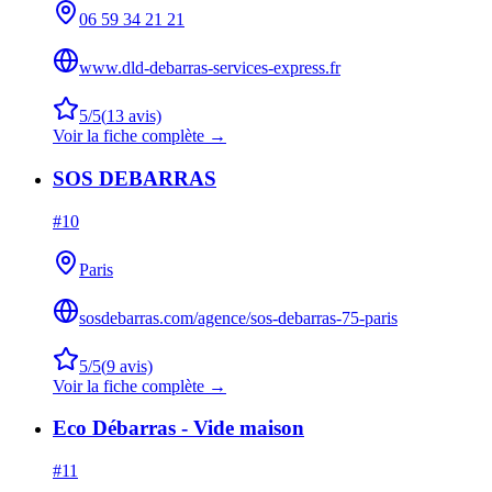
06 59 34 21 21
www.dld-debarras-services-express.fr
5
/5
(
13
avis)
Voir la fiche complète →
SOS DEBARRAS
#
10
Paris
sosdebarras.com/agence/sos-debarras-75-paris
5
/5
(
9
avis)
Voir la fiche complète →
Eco Débarras - Vide maison
#
11