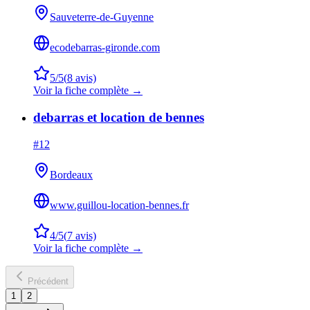
Sauveterre-de-Guyenne
ecodebarras-gironde.com
5
/5
(
8
avis)
Voir la fiche complète →
debarras et location de bennes
#
12
Bordeaux
www.guillou-location-bennes.fr
4
/5
(
7
avis)
Voir la fiche complète →
Précédent
1
2