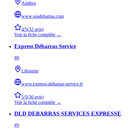
Antibes
www.sosdebarras.com
4
/5
(
32
avis)
Voir la fiche complète →
Express Débarras Service
#
8
Libourne
www.express-debarras-service.fr
5
/5
(
30
avis)
Voir la fiche complète →
DLD DEBARRAS SERVICES EXPRESSE
#
9