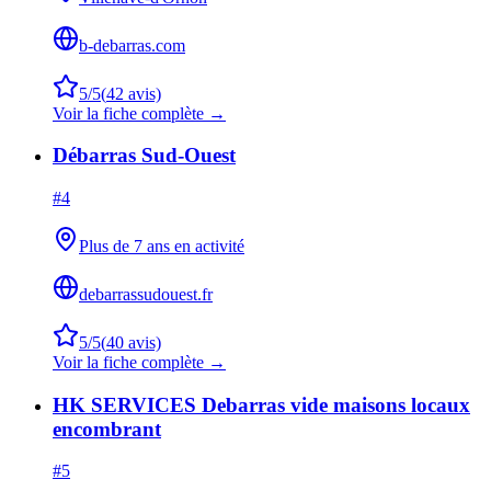
b-debarras.com
5
/5
(
42
avis)
Voir la fiche complète →
Débarras Sud-Ouest
#
4
Plus de 7 ans en activité
debarrassudouest.fr
5
/5
(
40
avis)
Voir la fiche complète →
HK SERVICES Debarras vide maisons locaux
encombrant
#
5