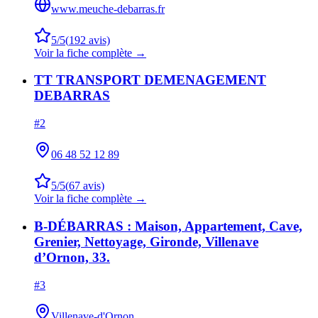
www.meuche-debarras.fr
5
/5
(
192
avis)
Voir la fiche complète →
TT TRANSPORT DEMENAGEMENT
DEBARRAS
#
2
06 48 52 12 89
5
/5
(
67
avis)
Voir la fiche complète →
B-DÉBARRAS : Maison, Appartement, Cave,
Grenier, Nettoyage, Gironde, Villenave
d’Ornon, 33.
#
3
Villenave-d'Ornon