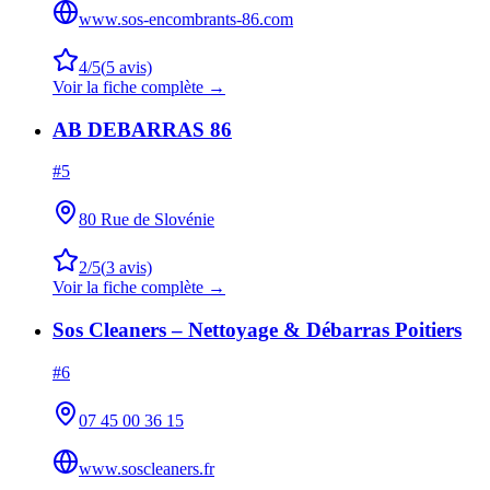
www.sos-encombrants-86.com
4
/5
(
5
avis)
Voir la fiche complète →
AB DEBARRAS 86
#
5
80 Rue de Slovénie
2
/5
(
3
avis)
Voir la fiche complète →
Sos Cleaners – Nettoyage & Débarras Poitiers
#
6
07 45 00 36 15
www.soscleaners.fr