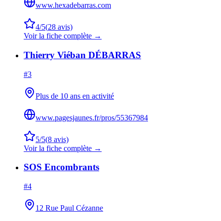
www.hexadebarras.com
4
/5
(
28
avis)
Voir la fiche complète →
Thierry Viéban DÉBARRAS
#
3
Plus de 10 ans en activité
www.pagesjaunes.fr/pros/55367984
5
/5
(
8
avis)
Voir la fiche complète →
SOS Encombrants
#
4
12 Rue Paul Cézanne