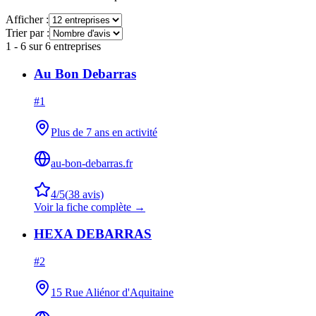
Afficher :
Trier par :
1
-
6
sur
6
entreprises
Au Bon Debarras
#
1
Plus de 7 ans en activité
au-bon-debarras.fr
4
/5
(
38
avis)
Voir la fiche complète →
HEXA DEBARRAS
#
2
15 Rue Aliénor d'Aquitaine