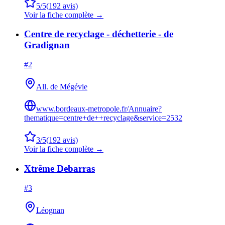
5
/5
(
192
avis)
Voir la fiche complète →
Centre de recyclage - déchetterie - de
Gradignan
#
2
All. de Mégévie
www.bordeaux-metropole.fr/Annuaire?
thematique=centre+de++recyclage&service=2532
3
/5
(
192
avis)
Voir la fiche complète →
Xtrême Debarras
#
3
Léognan