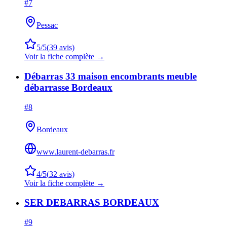
#
7
Pessac
5
/5
(
39
avis)
Voir la fiche complète →
Débarras 33 maison encombrants meuble
débarrasse Bordeaux
#
8
Bordeaux
www.laurent-debarras.fr
4
/5
(
32
avis)
Voir la fiche complète →
SER DEBARRAS BORDEAUX
#
9