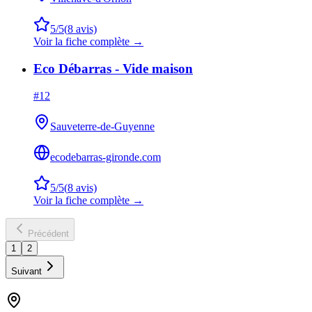
5
/5
(
8
avis)
Voir la fiche complète →
Eco Débarras - Vide maison
#
12
Sauveterre-de-Guyenne
ecodebarras-gironde.com
5
/5
(
8
avis)
Voir la fiche complète →
Précédent
1
2
Suivant