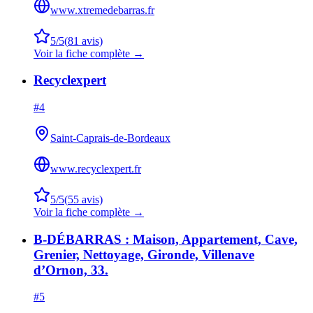
www.xtremedebarras.fr
5
/5
(
81
avis)
Voir la fiche complète →
Recyclexpert
#
4
Saint-Caprais-de-Bordeaux
www.recyclexpert.fr
5
/5
(
55
avis)
Voir la fiche complète →
B-DÉBARRAS : Maison, Appartement, Cave,
Grenier, Nettoyage, Gironde, Villenave
d’Ornon, 33.
#
5