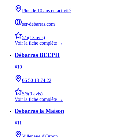
Plus de 10 ans en activité
ser-debarras.com
5
/5
(
13
avis)
Voir la fiche complète →
Débarras BEEPH
#
10
06 50 13 74 22
5
/5
(
9
avis)
Voir la fiche complète →
Debarras la Maison
#
11
Villenave-d'Ornon