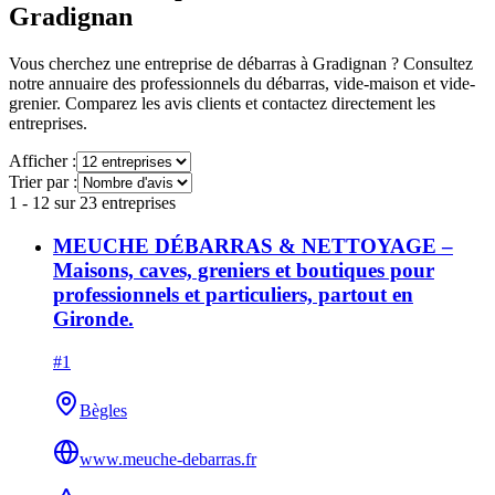
Gradignan
Vous cherchez une entreprise de débarras à
Gradignan
? Consultez
notre annuaire des professionnels du débarras, vide-maison et vide-
grenier. Comparez les avis clients et contactez directement les
entreprises.
Afficher :
Trier par :
1
-
12
sur
23
entreprises
MEUCHE DÉBARRAS & NETTOYAGE –
Maisons, caves, greniers et boutiques pour
professionnels et particuliers, partout en
Gironde.
#
1
Bègles
www.meuche-debarras.fr