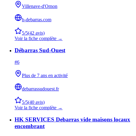
Villenave-d'Ornon
b-debarras.com
5
/5
(
42
avis)
Voir la fiche complète →
Débarras Sud-Ouest
#
6
Plus de 7 ans en activité
debarrassudouest.fr
5
/5
(
40
avis)
Voir la fiche complète →
HK SERVICES Debarras vide maisons locaux
encombrant