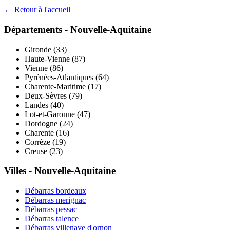
← Retour à l'accueil
Départements -
Nouvelle-Aquitaine
Gironde
(
33
)
Haute-Vienne
(
87
)
Vienne
(
86
)
Pyrénées-Atlantiques
(
64
)
Charente-Maritime
(
17
)
Deux-Sèvres
(
79
)
Landes
(
40
)
Lot-et-Garonne
(
47
)
Dordogne
(
24
)
Charente
(
16
)
Corrèze
(
19
)
Creuse
(
23
)
Villes -
Nouvelle-Aquitaine
Débarras
bordeaux
Débarras
merignac
Débarras
pessac
Débarras
talence
Débarras
villenave d'ornon