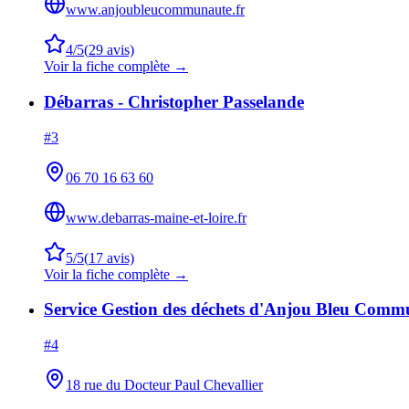
www.anjoubleucommunaute.fr
4
/5
(
29
avis)
Voir la fiche complète →
Débarras - Christopher Passelande
#
3
06 70 16 63 60
www.debarras-maine-et-loire.fr
5
/5
(
17
avis)
Voir la fiche complète →
Service Gestion des déchets d'Anjou Bleu Comm
#
4
18 rue du Docteur Paul Chevallier