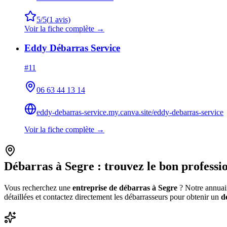
5
/5
(
1
avis)
Voir la fiche complète →
Eddy Débarras Service
#
11
06 63 44 13 14
eddy-debarras-service.my.canva.site/eddy-debarras-service
Voir la fiche complète →
Débarras à
Segre
: trouvez le bon professi
Vous recherchez une
entreprise de débarras à
Segre
? Notre annuair
détaillées et contactez directement les débarrasseurs pour obtenir un
d