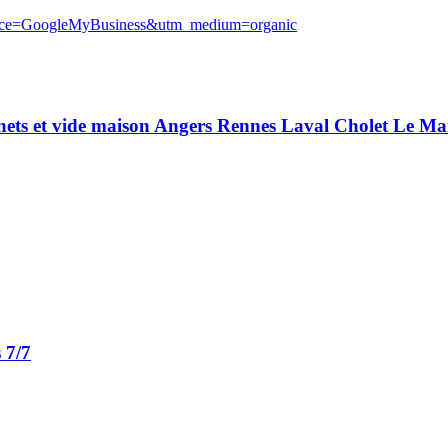
source=GoogleMyBusiness&utm_medium=organic
chets et vide maison Angers Rennes Laval Cholet Le M
 7/7