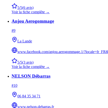
5
/5
(
6
avis)
Voir la fiche complète →
Anjou Aerogommage
#
9
La Lande
www.facebook.com/anjou.aerogommage.1/?locale=fr_F
5
/5
(
3
avis)
Voir la fiche complète →
NELSON Débarras
#
10
06 84 35 34 71
www.nelson-debarras.fr