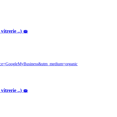
itrerie ..) 🧽
source=GoogleMyBusiness&utm_medium=organic
itrerie ..) 🧽