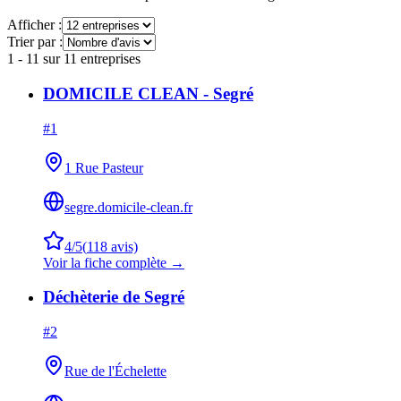
Afficher :
Trier par :
1
-
11
sur
11
entreprises
DOMICILE CLEAN - Segré
#
1
1 Rue Pasteur
segre.domicile-clean.fr
4
/5
(
118
avis)
Voir la fiche complète →
Déchèterie de Segré
#
2
Rue de l'Échelette