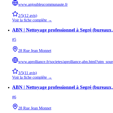
www.anjoubleucommunaute.fr
2
/5
(
12
avis)
Voir la fiche complète →
ABN | Nettoyage professionnel à Segré (bureaux, v
#
5
28 Rue Jean Monnet
www.aprolliance.fr/societes/aprolliance-abn.html?utm_
3
/5
(
11
avis)
Voir la fiche complète →
ABN | Nettoyage professionnel à Segré (bureaux, v
#
6
28 Rue Jean Monnet