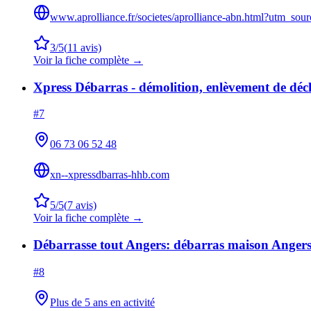
www.aprolliance.fr/societes/aprolliance-abn.html?utm_
3
/5
(
11
avis)
Voir la fiche complète →
Xpress Débarras - démolition, enlèvement de dé
#
7
06 73 06 52 48
xn--xpressdbarras-hhb.com
5
/5
(
7
avis)
Voir la fiche complète →
Débarrasse tout Angers: débarras maison Angers
#
8
Plus de 5 ans en activité