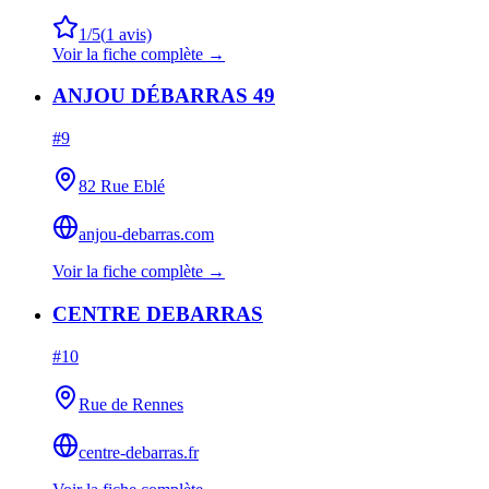
1
/5
(
1
avis)
Voir la fiche complète →
ANJOU DÉBARRAS 49
#
9
82 Rue Eblé
anjou-debarras.com
Voir la fiche complète →
CENTRE DEBARRAS
#
10
Rue de Rennes
centre-debarras.fr