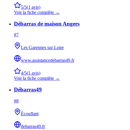
5
/5
(
1
avis)
Voir la fiche complète →
Débarras de maison Angers
#
7
Les Garennes sur Loire
www.assistancedebarras49.fr
4
/5
(
1
avis)
Voir la fiche complète →
Débarras49
#
8
Écouflant
debarras49.fr