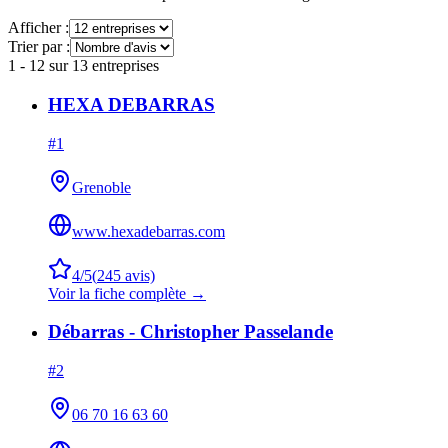
Afficher :
Trier par :
1
-
12
sur
13
entreprises
HEXA DEBARRAS
#
1
Grenoble
www.hexadebarras.com
4
/5
(
245
avis)
Voir la fiche complète →
Débarras - Christopher Passelande
#
2
06 70 16 63 60