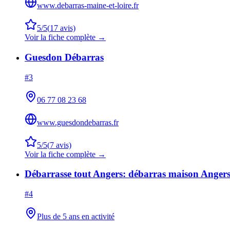
www.debarras-maine-et-loire.fr
5
/5
(
17
avis)
Voir la fiche complète →
Guesdon Débarras
#
3
06 77 08 23 68
www.guesdondebarras.fr
5
/5
(
7
avis)
Voir la fiche complète →
Débarrasse tout Angers: débarras maison Angers
#
4
Plus de 5 ans en activité