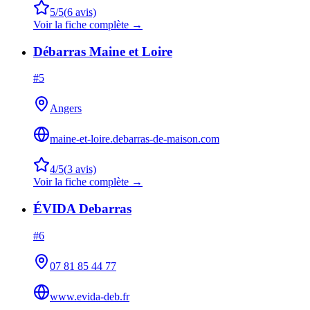
5
/5
(
6
avis)
Voir la fiche complète →
Débarras Maine et Loire
#
5
Angers
maine-et-loire.debarras-de-maison.com
4
/5
(
3
avis)
Voir la fiche complète →
ÉVIDA Debarras
#
6
07 81 85 44 77
www.evida-deb.fr