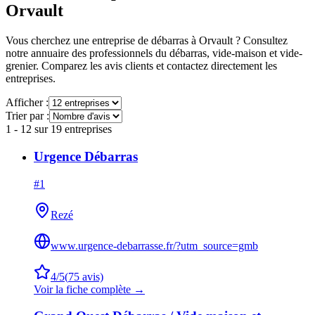
Orvault
Vous cherchez une entreprise de débarras à
Orvault
? Consultez
notre annuaire des professionnels du débarras, vide-maison et vide-
grenier. Comparez les avis clients et contactez directement les
entreprises.
Afficher :
Trier par :
1
-
12
sur
19
entreprises
Urgence Débarras
#
1
Rezé
www.urgence-debarrasse.fr/?utm_source=gmb
4
/5
(
75
avis)
Voir la fiche complète →