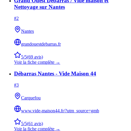
Grand Ouest Débarras / Vide maison et
Nettoyage sur Nantes
#
2
Nantes
grandouestdebarras.fr
5
/5
(
69
avis)
Voir la fiche complète →
Débarras Nantes - Vide Maison 44
#
3
Carquefou
www.vide-maison44.fr/?utm_source=gmb
5
/5
(
61
avis)
Voir la fiche complète →