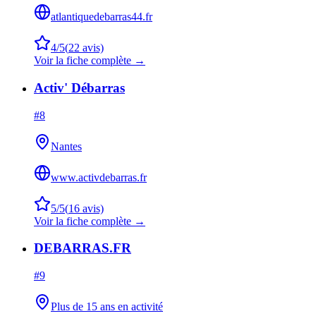
atlantiquedebarras44.fr
4
/5
(
22
avis)
Voir la fiche complète →
Activ' Débarras
#
8
Nantes
www.activdebarras.fr
5
/5
(
16
avis)
Voir la fiche complète →
DEBARRAS.FR
#
9
Plus de 15 ans en activité