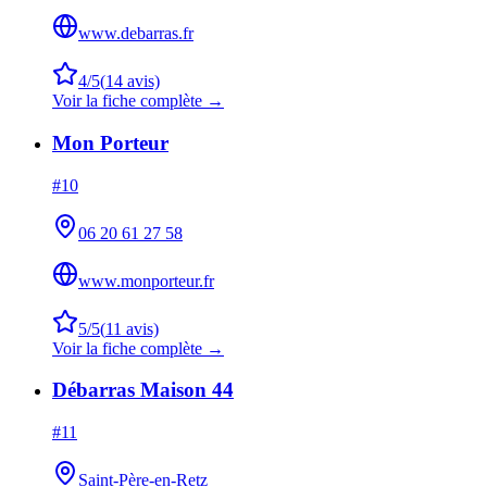
www.debarras.fr
4
/5
(
14
avis)
Voir la fiche complète →
Mon Porteur
#
10
06 20 61 27 58
www.monporteur.fr
5
/5
(
11
avis)
Voir la fiche complète →
Débarras Maison 44
#
11
Saint-Père-en-Retz