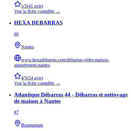
5
/5
(
41
avis)
Voir la fiche complète →
HEXA DEBARRAS
#
6
Nantes
www.hexadebarras.com/debarras-vider-maison-
appartement-nantes
4
/5
(
24
avis)
Voir la fiche complète →
Atlantique Débarras 44 - Débarras et nettoyage
de maison à Nantes
#
7
Bouguenais