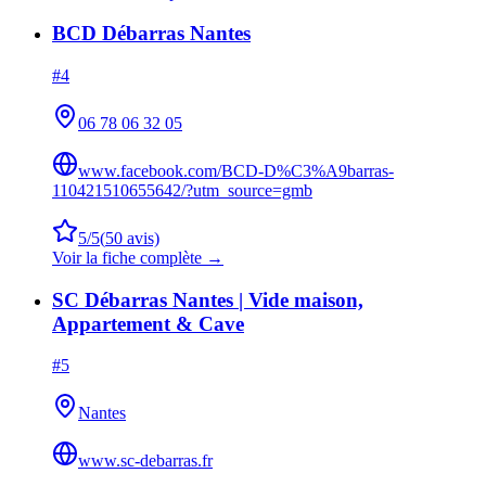
BCD Débarras Nantes
#
4
06 78 06 32 05
www.facebook.com/BCD-D%C3%A9barras-
110421510655642/?utm_source=gmb
5
/5
(
50
avis)
Voir la fiche complète →
SC Débarras Nantes | Vide maison,
Appartement & Cave
#
5
Nantes
www.sc-debarras.fr