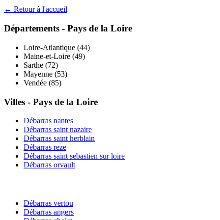
← Retour à l'accueil
Départements -
Pays de la Loire
Loire-Atlantique
(
44
)
Maine-et-Loire
(
49
)
Sarthe
(
72
)
Mayenne
(
53
)
Vendée
(
85
)
Villes -
Pays de la Loire
Débarras
nantes
Débarras
saint nazaire
Débarras
saint herblain
Débarras
reze
Débarras
saint sebastien sur loire
Débarras
orvault
Débarras
vertou
Débarras
angers