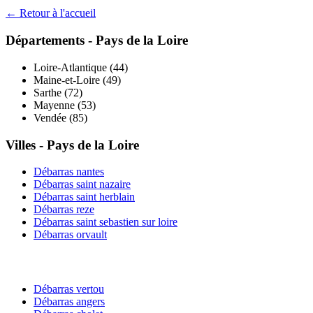
← Retour à l'accueil
Départements -
Pays de la Loire
Loire-Atlantique
(
44
)
Maine-et-Loire
(
49
)
Sarthe
(
72
)
Mayenne
(
53
)
Vendée
(
85
)
Villes -
Pays de la Loire
Débarras
nantes
Débarras
saint nazaire
Débarras
saint herblain
Débarras
reze
Débarras
saint sebastien sur loire
Débarras
orvault
Débarras
vertou
Débarras
angers