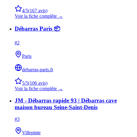
4
/5
(
167
avis)
Voir la fiche complète →
Débarras Paris 📦
#
2
Paris
debarras-paris.fr
5
/5
(
106
avis)
Voir la fiche complète →
JM - Débarras rapide 93 | Débarras cave
maison bureau Seine-Saint-Denis
#
3
Villepinte