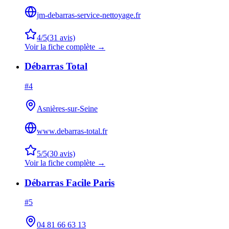
jm-debarras-service-nettoyage.fr
4
/5
(
31
avis)
Voir la fiche complète →
Débarras Total
#
4
Asnières-sur-Seine
www.debarras-total.fr
5
/5
(
30
avis)
Voir la fiche complète →
Débarras Facile Paris
#
5
04 81 66 63 13