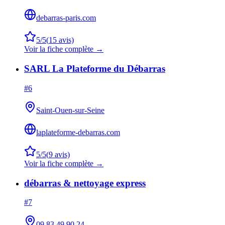
debarras-paris.com
5
/5
(
15
avis)
Voir la fiche complète →
SARL La Plateforme du Débarras
#
6
Saint-Ouen-sur-Seine
laplateforme-debarras.com
5
/5
(
9
avis)
Voir la fiche complète →
débarras & nettoyage express
#
7
09 83 49 90 24