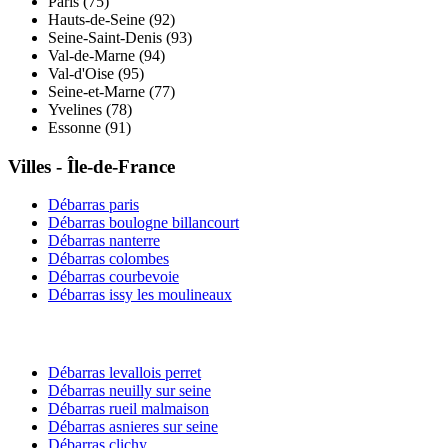
Paris
(
75
)
Hauts-de-Seine
(
92
)
Seine-Saint-Denis
(
93
)
Val-de-Marne
(
94
)
Val-d'Oise
(
95
)
Seine-et-Marne
(
77
)
Yvelines
(
78
)
Essonne
(
91
)
Villes -
Île-de-France
Débarras
paris
Débarras
boulogne billancourt
Débarras
nanterre
Débarras
colombes
Débarras
courbevoie
Débarras
issy les moulineaux
Débarras
levallois perret
Débarras
neuilly sur seine
Débarras
rueil malmaison
Débarras
asnieres sur seine
Débarras
clichy