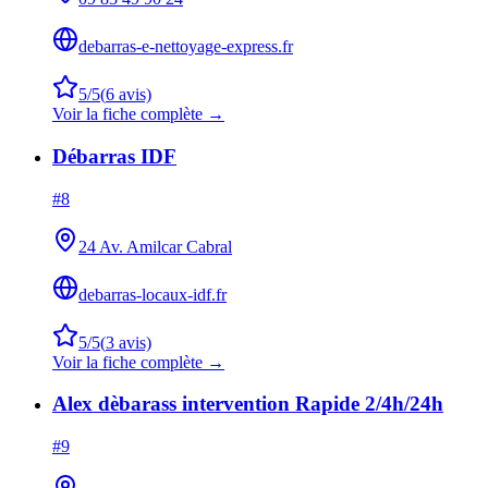
debarras-e-nettoyage-express.fr
5
/5
(
6
avis)
Voir la fiche complète →
Débarras IDF
#
8
24 Av. Amilcar Cabral
debarras-locaux-idf.fr
5
/5
(
3
avis)
Voir la fiche complète →
Alex dèbarass intervention Rapide 2/4h/24h
#
9