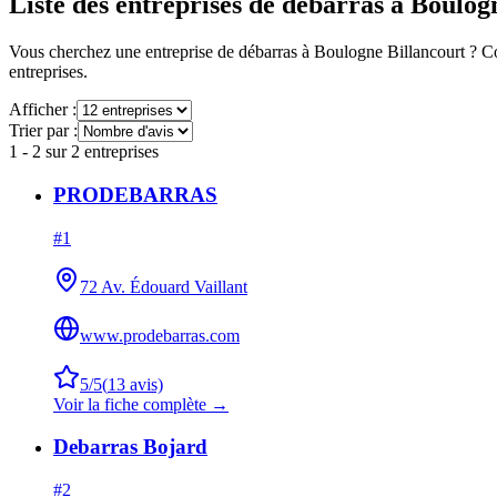
Liste des entreprises de débarras à
Boulogn
Vous cherchez une entreprise de débarras à
Boulogne Billancourt
? Co
entreprises.
Afficher :
Trier par :
1
-
2
sur
2
entreprises
PRODEBARRAS
#
1
72 Av. Édouard Vaillant
www.prodebarras.com
5
/5
(
13
avis)
Voir la fiche complète →
Debarras Bojard
#
2