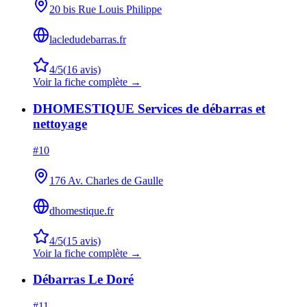
20 bis Rue Louis Philippe
lacledudebarras.fr
4
/5
(
16
avis)
Voir la fiche complète →
DHOMESTIQUE Services de débarras et
nettoyage
#
10
176 Av. Charles de Gaulle
dhomestique.fr
4
/5
(
15
avis)
Voir la fiche complète →
Débarras Le Doré
#
11