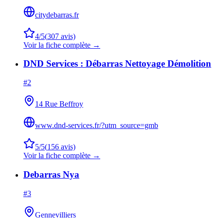
citydebarras.fr
4
/5
(
307
avis)
Voir la fiche complète →
DND Services : Débarras Nettoyage Démolition
#
2
14 Rue Beffroy
www.dnd-services.fr/?utm_source=gmb
5
/5
(
156
avis)
Voir la fiche complète →
Debarras Nya
#
3
Gennevilliers