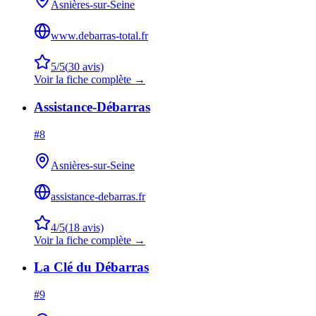
Asnières-sur-Seine
www.debarras-total.fr
5
/5
(
30
avis)
Voir la fiche complète →
Assistance-Débarras
#
8
Asnières-sur-Seine
assistance-debarras.fr
4
/5
(
18
avis)
Voir la fiche complète →
La Clé du Débarras
#
9