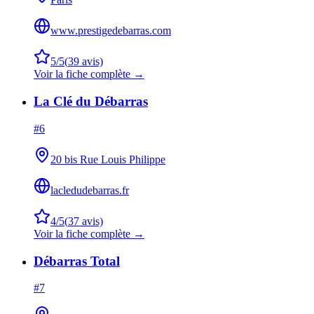
www.prestigedebarras.com
5
/5
(
39
avis)
Voir la fiche complète →
La Clé du Débarras
#
6
20 bis Rue Louis Philippe
lacledudebarras.fr
4
/5
(
37
avis)
Voir la fiche complète →
Débarras Total
#
7