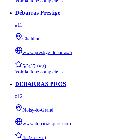
Voir la fiche complète →
Débarras Prestige
#
11
Châtillon
www.prestige-debarras.fr
5
/5
(
35
avis)
Voir la fiche complète →
DEBARRAS PROS
#
12
Noisy-le-Grand
www.debarras-pros.com
4
/5
(
35
avis)