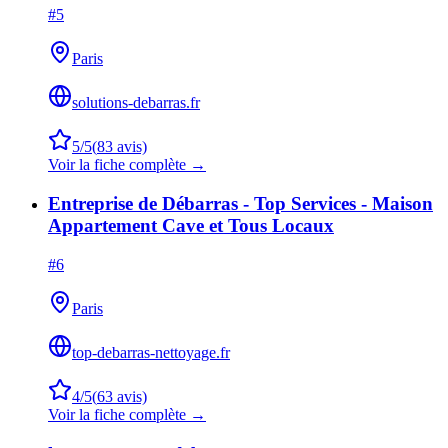
#
5
Paris
solutions-debarras.fr
5
/5
(
83
avis)
Voir la fiche complète →
Entreprise de Débarras - Top Services - Maison
Appartement Cave et Tous Locaux
#
6
Paris
top-debarras-nettoyage.fr
4
/5
(
63
avis)
Voir la fiche complète →