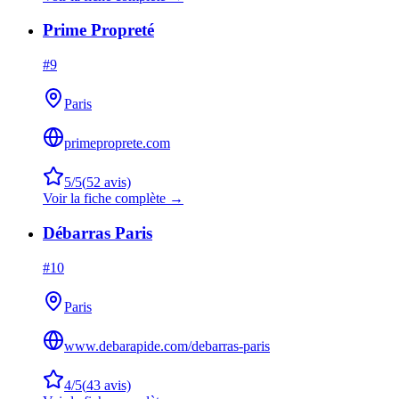
Prime Propreté
#
9
Paris
primeproprete.com
5
/5
(
52
avis)
Voir la fiche complète →
Débarras Paris
#
10
Paris
www.debarapide.com/debarras-paris
4
/5
(
43
avis)