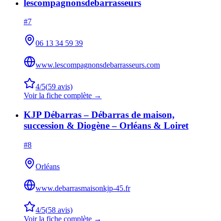
lescompagnonsdebarrasseurs
#
7
06 13 34 59 39
www.lescompagnonsdebarrasseurs.com
4
/5
(
59
avis)
Voir la fiche complète →
KJP Débarras – Débarras de maison,
succession & Diogène – Orléans & Loiret
#
8
Orléans
www.debarrasmaisonkjp-45.fr
4
/5
(
58
avis)
Voir la fiche complète →