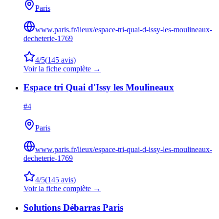
Paris
www.paris.fr/lieux/espace-tri-quai-d-issy-les-moulineaux-
decheterie-1769
4
/5
(
145
avis)
Voir la fiche complète →
Espace tri Quai d'Issy les Moulineaux
#
4
Paris
www.paris.fr/lieux/espace-tri-quai-d-issy-les-moulineaux-
decheterie-1769
4
/5
(
145
avis)
Voir la fiche complète →
Solutions Débarras Paris