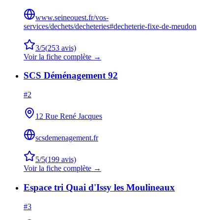
www.seineouest.fr/vos-
services/dechets/decheteries#decheterie-fixe-de-meudon
3
/5
(
253
avis)
Voir la fiche complète →
SCS Déménagement 92
#
2
12 Rue René Jacques
scsdemenagement.fr
5
/5
(
199
avis)
Voir la fiche complète →
Espace tri Quai d'Issy les Moulineaux
#
3