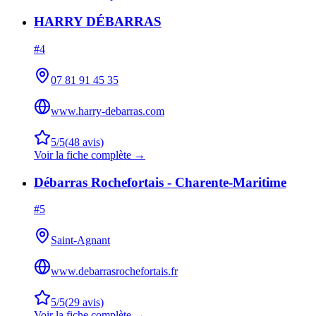
HARRY DÉBARRAS
#
4
07 81 91 45 35
www.harry-debarras.com
5
/5
(
48
avis)
Voir la fiche complète →
Débarras Rochefortais - Charente-Maritime
#
5
Saint-Agnant
www.debarrasrochefortais.fr
5
/5
(
29
avis)
Voir la fiche complète →