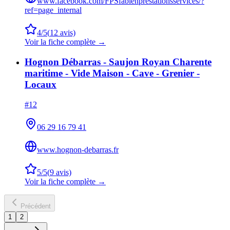
www.facebook.com/FPSfabienprestationsservices/?
ref=page_internal
4
/5
(
12
avis)
Voir la fiche complète →
Hognon Débarras - Saujon Royan Charente
maritime - Vide Maison - Cave - Grenier -
Locaux
#
12
06 29 16 79 41
www.hognon-debarras.fr
5
/5
(
9
avis)
Voir la fiche complète →
Précédent
1
2