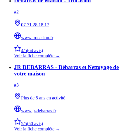
Débarras de Maison - Trocasion
#
2
07 71 28 18 17
www.trocasion.fr
4
/5
(
64
avis)
Voir la fiche complète →
JR DEBARRAS - Débarras et Nettoyage de
votre maison
#
3
Plus de 5 ans en activité
www.jr-debarras.fr
5
/5
(
50
avis)
Voir la fiche complète →