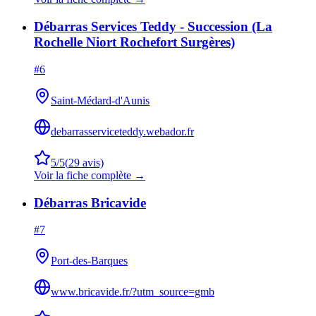
Débarras Services Teddy - Succession (La
Rochelle Niort Rochefort Surgères)
#
6
Saint-Médard-d'Aunis
debarrasserviceteddy.webador.fr
5
/5
(
29
avis)
Voir la fiche complète →
Débarras Bricavide
#
7
Port-des-Barques
www.bricavide.fr/?utm_source=gmb