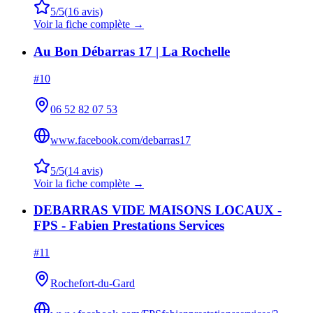
5
/5
(
16
avis)
Voir la fiche complète →
Au Bon Débarras 17 | La Rochelle
#
10
06 52 82 07 53
www.facebook.com/debarras17
5
/5
(
14
avis)
Voir la fiche complète →
DEBARRAS VIDE MAISONS LOCAUX -
FPS - Fabien Prestations Services
#
11
Rochefort-du-Gard