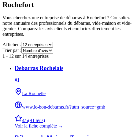
Rochefort
Vous cherchez une entreprise de débarras à
Rochefort
? Consultez
notre annuaire des professionnels du débarras, vide-maison et vide-
grenier. Comparez les avis clients et contactez directement les
entreprises.
Afficher :
Trier par :
1
-
12
sur
14
entreprises
Debarras Rochelais
#
1
La Rochelle
www.le-bon-debarras.fr/?utm_source=gmb
4
/5
(
91
avis)
Voir la fiche complète →