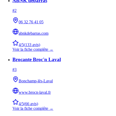
ABNK debarras
#
2
06 32 76 41 05
abnkdebarras.com
4
/5
(
133
avis)
Voir la fiche complète →
Brocante Broc'n Laval
#
3
Bonchamp-lès-Laval
www.brocn-laval.fr
4
/5
(
66
avis)
Voir la fiche complète →