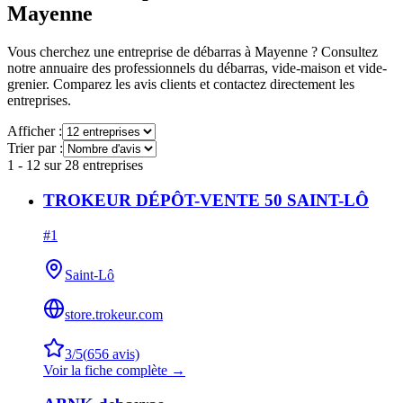
Mayenne
Vous cherchez une entreprise de débarras à
Mayenne
? Consultez
notre annuaire des professionnels du débarras, vide-maison et vide-
grenier. Comparez les avis clients et contactez directement les
entreprises.
Afficher :
Trier par :
1
-
12
sur
28
entreprises
TROKEUR DÉPÔT-VENTE 50 SAINT-LÔ
#
1
Saint-Lô
store.trokeur.com
3
/5
(
656
avis)
Voir la fiche complète →