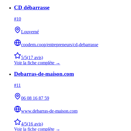
CD débarrasse
#
10
Louverné
coodem.coop/entrepreneurs/cd-debarrasse
5
/5
(
17
avis)
Voir la fiche complète →
Debarras-de-maison.com
#
11
06 08 16 87 59
www.debarras-de-maison.com
4
/5
(
16
avis)
Voir la fiche complète →