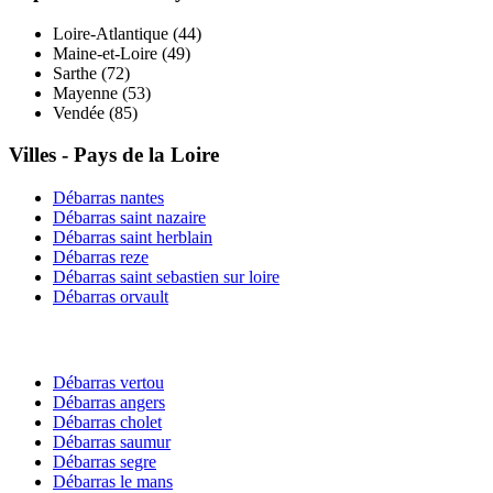
Loire-Atlantique
(
44
)
Maine-et-Loire
(
49
)
Sarthe
(
72
)
Mayenne
(
53
)
Vendée
(
85
)
Villes -
Pays de la Loire
Débarras
nantes
Débarras
saint nazaire
Débarras
saint herblain
Débarras
reze
Débarras
saint sebastien sur loire
Débarras
orvault
Débarras
vertou
Débarras
angers
Débarras
cholet
Débarras
saumur
Débarras
segre
Débarras
le mans