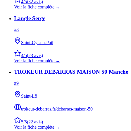
4
/5
(
32
avis)
Voir la fiche complète →
Langle Serge
#
8
Saint-Cyr-en-Pail
4
/5
(
23
avis)
Voir la fiche complète →
TROKEUR DÉBARRAS MAISON 50 Manche
#
9
Saint-Lô
trokeur-debarras.fr/debarras-maison-50
5
/5
(
22
avis)
Voir la fiche complète →