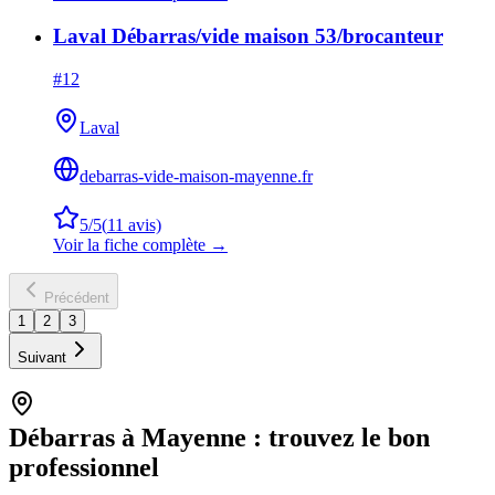
Laval Débarras/vide maison 53/brocanteur
#
12
Laval
debarras-vide-maison-mayenne.fr
5
/5
(
11
avis)
Voir la fiche complète →
Précédent
1
2
3
Suivant
Débarras à
Mayenne
: trouvez le bon
professionnel