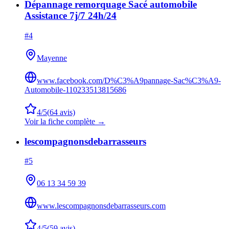
Dépannage remorquage Sacé automobile
Assistance 7j/7 24h/24
#
4
Mayenne
www.facebook.com/D%C3%A9pannage-Sac%C3%A9-
Automobile-110233513815686
4
/5
(
64
avis)
Voir la fiche complète →
lescompagnonsdebarrasseurs
#
5
06 13 34 59 39
www.lescompagnonsdebarrasseurs.com
4
/5
(
59
avis)