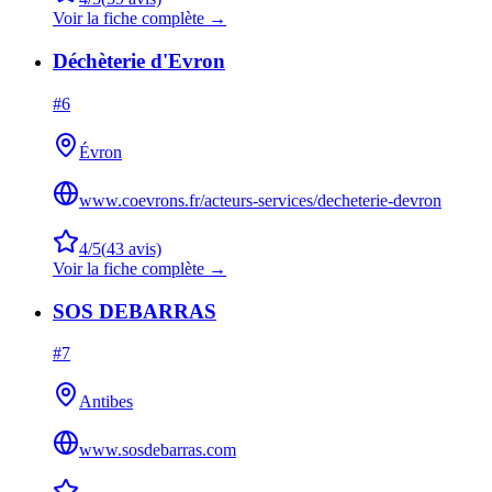
Voir la fiche complète →
Déchèterie d'Evron
#
6
Évron
www.coevrons.fr/acteurs-services/decheterie-devron
4
/5
(
43
avis)
Voir la fiche complète →
SOS DEBARRAS
#
7
Antibes
www.sosdebarras.com