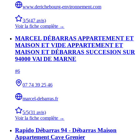
www.derichebourg-environnement.com
3
/5
(
47
avis)
Voir la fiche complète →
MARCEL DÉBARRAS APPARTEMENT ET
MAISON ET VIDE APPARTEMENT ET
MAISON ET DÉBARRAS SUCCESION SUR
94000 VAl DE MARNE
#
6
07 74 39 25 46
marcel-debarras.fr
5
/5
(
31
avis)
Voir la fiche complète →
Rapido Débarras 94 - Débarras Maison
Appartement Cave Grenier