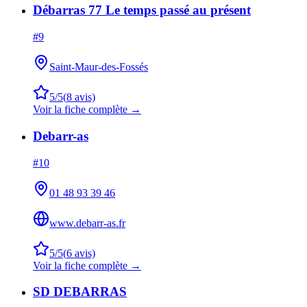
Débarras 77 Le temps passé au présent
#
9
Saint-Maur-des-Fossés
5
/5
(
8
avis)
Voir la fiche complète →
Debarr-as
#
10
01 48 93 39 46
www.debarr-as.fr
5
/5
(
6
avis)
Voir la fiche complète →
SD DEBARRAS