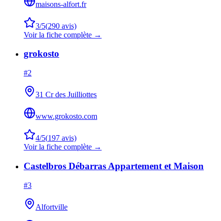
maisons-alfort.fr
3
/5
(
290
avis)
Voir la fiche complète →
grokosto
#
2
31 Cr des Juilliottes
www.grokosto.com
4
/5
(
197
avis)
Voir la fiche complète →
Castelbros Débarras Appartement et Maison
#
3
Alfortville