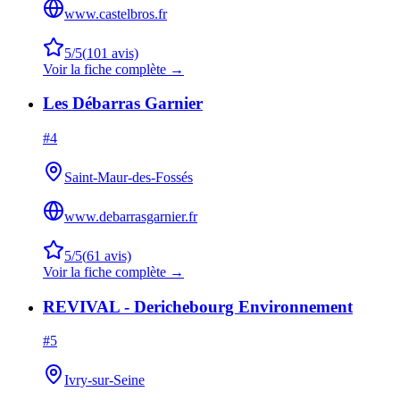
www.castelbros.fr
5
/5
(
101
avis)
Voir la fiche complète →
Les Débarras Garnier
#
4
Saint-Maur-des-Fossés
www.debarrasgarnier.fr
5
/5
(
61
avis)
Voir la fiche complète →
REVIVAL - Derichebourg Environnement
#
5
Ivry-sur-Seine