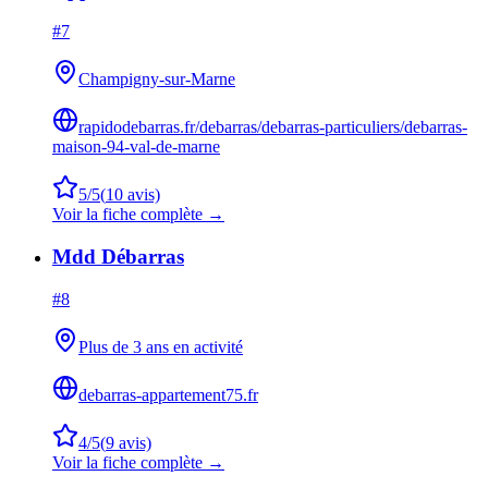
#
7
Champigny-sur-Marne
rapidodebarras.fr/debarras/debarras-particuliers/debarras-
maison-94-val-de-marne
5
/5
(
10
avis)
Voir la fiche complète →
Mdd Débarras
#
8
Plus de 3 ans en activité
debarras-appartement75.fr
4
/5
(
9
avis)
Voir la fiche complète →