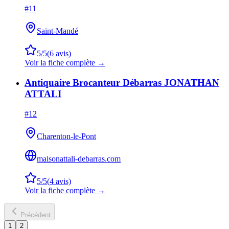
#
11
Saint-Mandé
5
/5
(
6
avis)
Voir la fiche complète →
Antiquaire Brocanteur Débarras JONATHAN
ATTALI
#
12
Charenton-le-Pont
maisonattali-debarras.com
5
/5
(
4
avis)
Voir la fiche complète →
Précédent
1
2