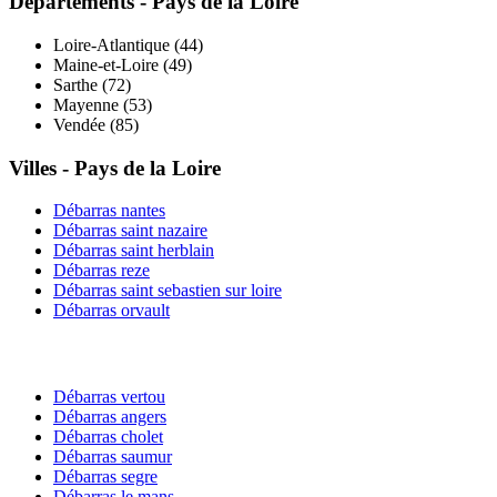
Départements -
Pays de la Loire
Loire-Atlantique
(
44
)
Maine-et-Loire
(
49
)
Sarthe
(
72
)
Mayenne
(
53
)
Vendée
(
85
)
Villes -
Pays de la Loire
Débarras
nantes
Débarras
saint nazaire
Débarras
saint herblain
Débarras
reze
Débarras
saint sebastien sur loire
Débarras
orvault
Débarras
vertou
Débarras
angers
Débarras
cholet
Débarras
saumur
Débarras
segre
Débarras
le mans