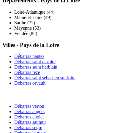
Départements -
Pays de la Loire
Loire-Atlantique
(
44
)
Maine-et-Loire
(
49
)
Sarthe
(
72
)
Mayenne
(
53
)
Vendée
(
85
)
Villes -
Pays de la Loire
Débarras
nantes
Débarras
saint nazaire
Débarras
saint herblain
Débarras
reze
Débarras
saint sebastien sur loire
Débarras
orvault
Débarras
vertou
Débarras
angers
Débarras
cholet
Débarras
saumur
Débarras
segre
Débarras
le mans