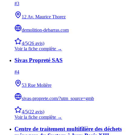
#
3
12 Av. Maurice Thorez
demolition-debarras.com
4
/5
(
26
avis)
Voir la fiche complète →
Sivas Propreté SAS
#
4
53 Rue Molière
sivas-proprete.com/?utm_source=gmb
4
/5
(
22
avis)
Voir la fiche complète →
Centre de traitement multifilière des déchets