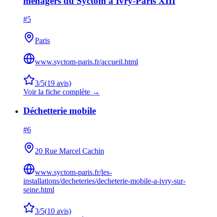
ménagers du Syctom à Ivry-Paris XIII
#
5
Paris
www.syctom-paris.fr/accueil.html
3
/5
(
19
avis)
Voir la fiche complète →
Déchetterie mobile
#
6
20 Rue Marcel Cachin
www.syctom-paris.fr/les-
installations/decheteries/decheterie-mobile-a-ivry-sur-
seine.html
3
/5
(
10
avis)