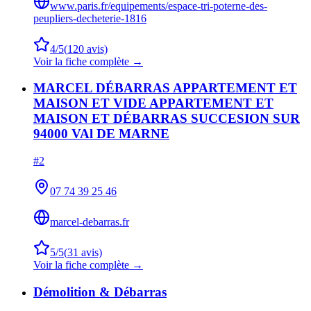
www.paris.fr/equipements/espace-tri-poterne-des-
peupliers-decheterie-1816
4
/5
(
120
avis)
Voir la fiche complète →
MARCEL DÉBARRAS APPARTEMENT ET
MAISON ET VIDE APPARTEMENT ET
MAISON ET DÉBARRAS SUCCESION SUR
94000 VAl DE MARNE
#
2
07 74 39 25 46
marcel-debarras.fr
5
/5
(
31
avis)
Voir la fiche complète →
Démolition & Débarras