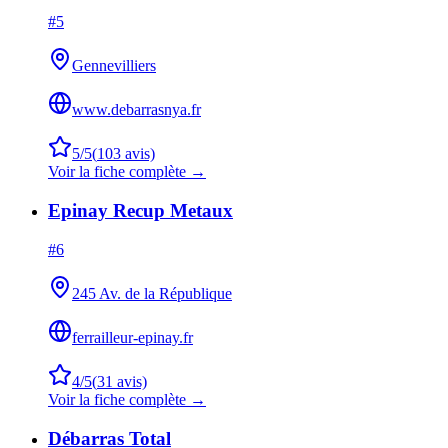
#
5
Gennevilliers
www.debarrasnya.fr
5
/5
(
103
avis)
Voir la fiche complète →
Epinay Recup Metaux
#
6
245 Av. de la République
ferrailleur-epinay.fr
4
/5
(
31
avis)
Voir la fiche complète →
Débarras Total