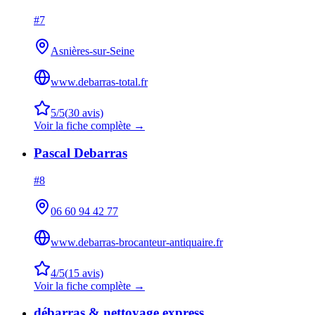
#
7
Asnières-sur-Seine
www.debarras-total.fr
5
/5
(
30
avis)
Voir la fiche complète →
Pascal Debarras
#
8
06 60 94 42 77
www.debarras-brocanteur-antiquaire.fr
4
/5
(
15
avis)
Voir la fiche complète →
débarras & nettoyage express