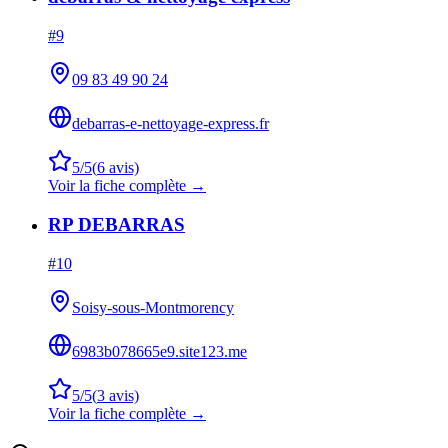
#
9
09 83 49 90 24
debarras-e-nettoyage-express.fr
5
/5
(
6
avis)
Voir la fiche complète →
RP DEBARRAS
#
10
Soisy-sous-Montmorency
6983b078665e9.site123.me
5
/5
(
3
avis)
Voir la fiche complète →