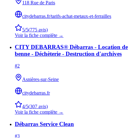
118 Rue de Paris
citydebarras.fr/tarifs-achat-metaux-et-ferrailles
5
/5
(
775
avis)
Voir la fiche complète →
CITY DEBARRAS® Débarras - Location de
benne - Déchèterie - Destruction d'archives
#
2
Asnières-sur-Seine
citydebarras.fr
4
/5
(
307
avis)
Voir la fiche complète →
Débarras Service Clean
#
3