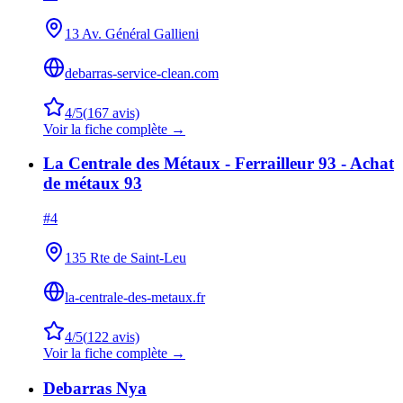
13 Av. Général Gallieni
debarras-service-clean.com
4
/5
(
167
avis)
Voir la fiche complète →
La Centrale des Métaux - Ferrailleur 93 - Achat
de métaux 93
#
4
135 Rte de Saint-Leu
la-centrale-des-metaux.fr
4
/5
(
122
avis)
Voir la fiche complète →
Debarras Nya