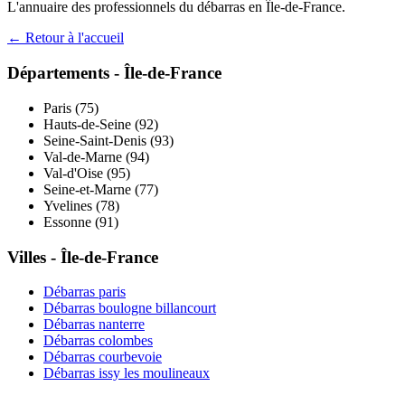
L'annuaire des professionnels du débarras en
Île-de-France
.
← Retour à l'accueil
Départements -
Île-de-France
Paris
(
75
)
Hauts-de-Seine
(
92
)
Seine-Saint-Denis
(
93
)
Val-de-Marne
(
94
)
Val-d'Oise
(
95
)
Seine-et-Marne
(
77
)
Yvelines
(
78
)
Essonne
(
91
)
Villes -
Île-de-France
Débarras
paris
Débarras
boulogne billancourt
Débarras
nanterre
Débarras
colombes
Débarras
courbevoie
Débarras
issy les moulineaux