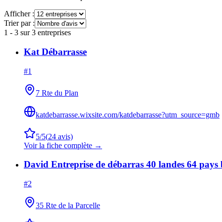
Afficher :
Trier par :
1
-
3
sur
3
entreprises
Kat Débarrasse
#
1
7 Rte du Plan
katdebarrasse.wixsite.com/katdebarrasse?utm_source=gmb
5
/5
(
24
avis)
Voir la fiche complète →
David Entreprise de débarras 40 landes 64 pays
#
2
35 Rte de la Parcelle