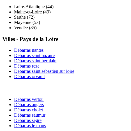
Loire-Atlantique
(
44
)
Maine-et-Loire
(
49
)
Sarthe
(
72
)
Mayenne
(
53
)
Vendée
(
85
)
Villes -
Pays de la Loire
Débarras
nantes
Débarras
saint nazaire
Débarras
saint herblain
Débarras
reze
Débarras
saint sebastien sur loire
Débarras
orvault
Débarras
vertou
Débarras
angers
Débarras
cholet
Débarras
saumur
Débarras
segre
Débarras
le mans