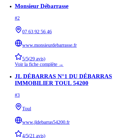
Monsieur Débarrasse
#
2
07 63 92 56 46
www.monsieurdebarrasse.fr
5
/5
(
29
avis)
Voir la fiche complète →
JL DÉBARRAS N°1 DU DÉBARRAS
IMMOBILIER TOUL 54200
#
3
Toul
www.jldebarras54200.fr
4
/5
(
21
avis)