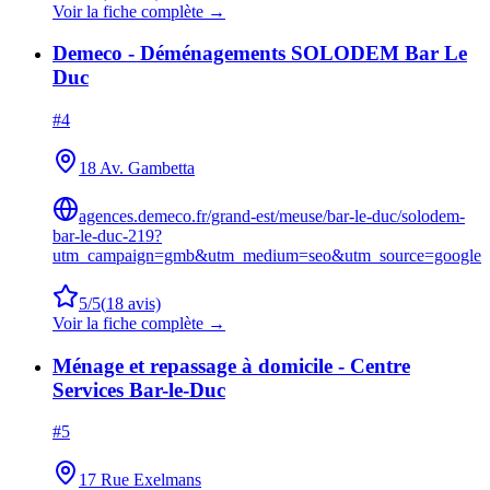
Voir la fiche complète →
Demeco - Déménagements SOLODEM Bar Le
Duc
#
4
18 Av. Gambetta
agences.demeco.fr/grand-est/meuse/bar-le-duc/solodem-
bar-le-duc-219?
utm_campaign=gmb&utm_medium=seo&utm_source=google
5
/5
(
18
avis)
Voir la fiche complète →
Ménage et repassage à domicile - Centre
Services Bar-le-Duc
#
5
17 Rue Exelmans