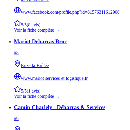
www.facebook.com/profile.php?id=61576311612908
5
/5
(
8
avis)
Voir la fiche complète →
Mariot Debarras Broc
#
8
Érize-la-Brûlée
www.mariot-services-et-logistique.fr
5
/5
(
1
avis)
Voir la fiche complète →
Camin Charlély - Débarras & Services
#
9