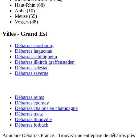
Haut-Rhin
(
68
)
Aube
(
10
)
Meuse
(
55
)
Vosges
(
88
)
Villes -
Grand Est
Débarras
strasbourg
Débarras
haguenau
Débarras
schiltigheim
Débarras
illkirch graffenstaden
Débarras
selestat
Débarras
saverne
Débarras
reims
Débarras
epernay
Débarras
chalons en champagne
Débarras
metz
Débarras
thionville
Débarras
forbach
Annuaire Débarras France - Trouvez une entreprise de débarras près