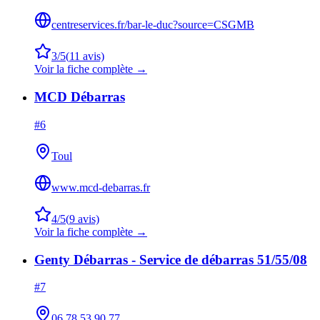
centreservices.fr/bar-le-duc?source=CSGMB
3
/5
(
11
avis)
Voir la fiche complète →
MCD Débarras
#
6
Toul
www.mcd-debarras.fr
4
/5
(
9
avis)
Voir la fiche complète →
Genty Débarras - Service de débarras 51/55/08
#
7
06 78 53 90 77