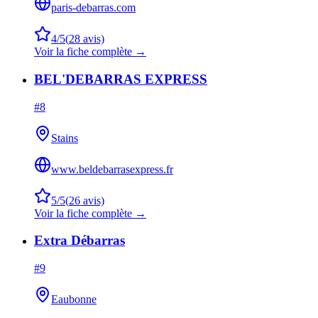
paris-debarras.com
4
/5
(
28
avis)
Voir la fiche complète →
BEL'DEBARRAS EXPRESS
#
8
Stains
www.beldebarrasexpress.fr
5
/5
(
26
avis)
Voir la fiche complète →
Extra Débarras
#
9
Eaubonne