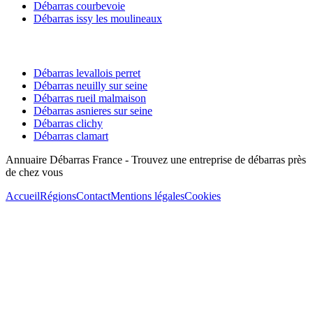
Débarras
courbevoie
Débarras
issy les moulineaux
Débarras
levallois perret
Débarras
neuilly sur seine
Débarras
rueil malmaison
Débarras
asnieres sur seine
Débarras
clichy
Débarras
clamart
Annuaire Débarras France - Trouvez une entreprise de débarras près
de chez vous
Accueil
Régions
Contact
Mentions légales
Cookies