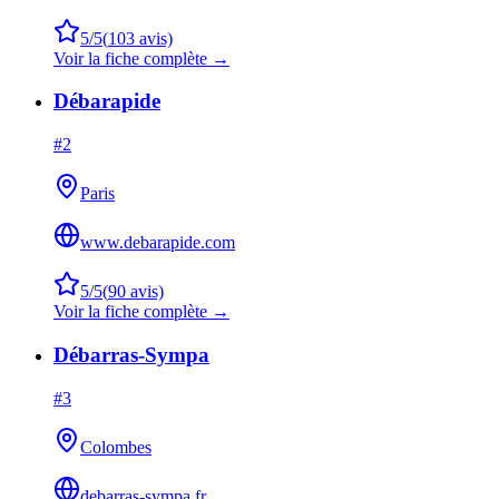
5
/5
(
103
avis)
Voir la fiche complète →
Débarapide
#
2
Paris
www.debarapide.com
5
/5
(
90
avis)
Voir la fiche complète →
Débarras-Sympa
#
3
Colombes
debarras-sympa.fr