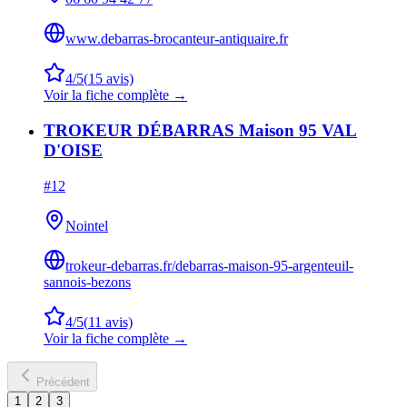
www.debarras-brocanteur-antiquaire.fr
4
/5
(
15
avis)
Voir la fiche complète →
TROKEUR DÉBARRAS Maison 95 VAL
D'OISE
#
12
Nointel
trokeur-debarras.fr/debarras-maison-95-argenteuil-
sannois-bezons
4
/5
(
11
avis)
Voir la fiche complète →
Précédent
1
2
3