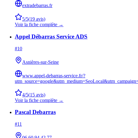
extradebarras.fr
5
/5
(
19
avis)
Voir la fiche complète →
Appel Débarras Service ADS
#
10
Asnières-sur-Seine
www.appel-debarras-service.fr/?
utm_source=google&utm_medium=SeoLocal&utm_campaig
4
/5
(
15
avis)
Voir la fiche complète →
Pascal Debarras
#
11
06 60 94 42 77