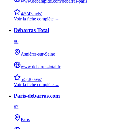
www.debarapide.com/debarras-paris
4
/5
(
43
avis)
Voir la fiche complète →
Débarras Total
#
6
Asnières-sur-Seine
www.debarras-total.fr
5
/5
(
30
avis)
Voir la fiche complète →
Paris-debarras.com
#
7
Paris