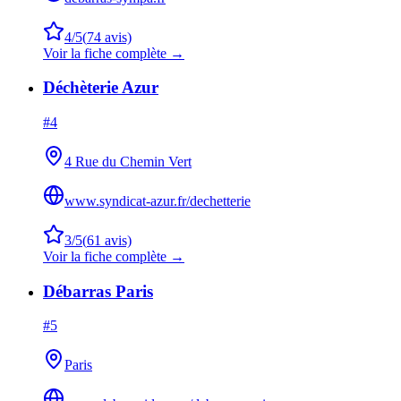
4
/5
(
74
avis)
Voir la fiche complète →
Déchèterie Azur
#
4
4 Rue du Chemin Vert
www.syndicat-azur.fr/dechetterie
3
/5
(
61
avis)
Voir la fiche complète →
Débarras Paris
#
5
Paris