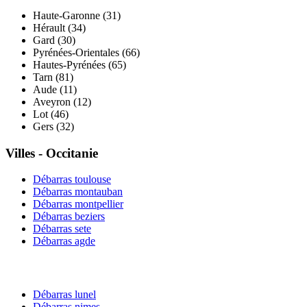
Haute-Garonne
(
31
)
Hérault
(
34
)
Gard
(
30
)
Pyrénées-Orientales
(
66
)
Hautes-Pyrénées
(
65
)
Tarn
(
81
)
Aude
(
11
)
Aveyron
(
12
)
Lot
(
46
)
Gers
(
32
)
Villes -
Occitanie
Débarras
toulouse
Débarras
montauban
Débarras
montpellier
Débarras
beziers
Débarras
sete
Débarras
agde
Débarras
lunel
Débarras
nimes