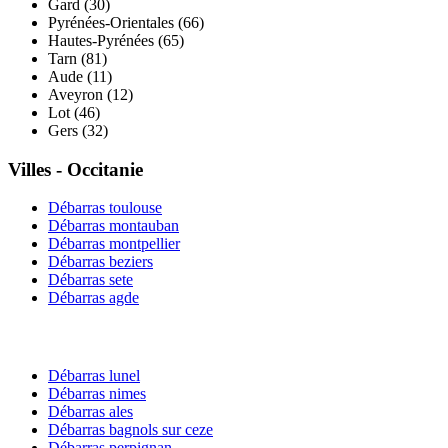
Gard
(
30
)
Pyrénées-Orientales
(
66
)
Hautes-Pyrénées
(
65
)
Tarn
(
81
)
Aude
(
11
)
Aveyron
(
12
)
Lot
(
46
)
Gers
(
32
)
Villes -
Occitanie
Débarras
toulouse
Débarras
montauban
Débarras
montpellier
Débarras
beziers
Débarras
sete
Débarras
agde
Débarras
lunel
Débarras
nimes
Débarras
ales
Débarras
bagnols sur ceze
Débarras
perpignan