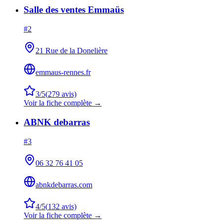
Salle des ventes Emmaüs
#
2
21 Rue de la Donelière
emmaus-rennes.fr
3
/5
(
279
avis)
Voir la fiche complète →
ABNK debarras
#
3
06 32 76 41 05
abnkdebarras.com
4
/5
(
132
avis)
Voir la fiche complète →