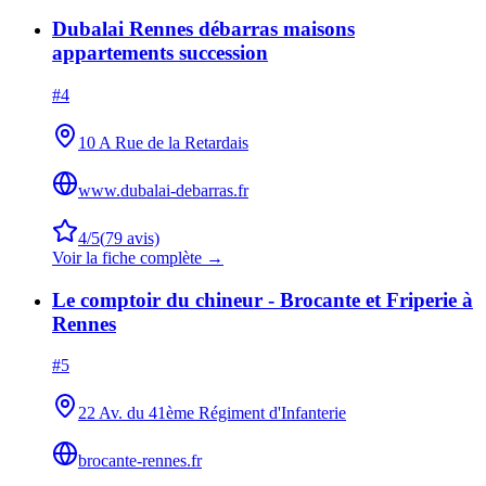
Dubalai Rennes débarras maisons
appartements succession
#
4
10 A Rue de la Retardais
www.dubalai-debarras.fr
4
/5
(
79
avis)
Voir la fiche complète →
Le comptoir du chineur - Brocante et Friperie à
Rennes
#
5
22 Av. du 41ème Régiment d'Infanterie
brocante-rennes.fr