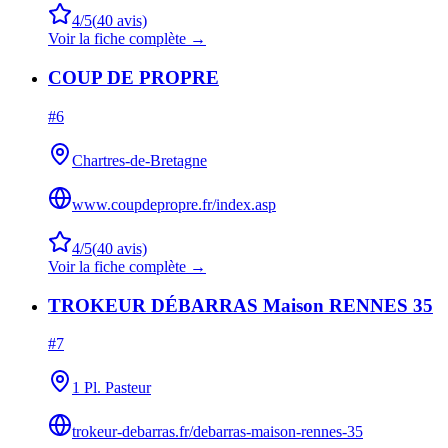
4
/5
(
40
avis)
Voir la fiche complète →
COUP DE PROPRE
#
6
Chartres-de-Bretagne
www.coupdepropre.fr/index.asp
4
/5
(
40
avis)
Voir la fiche complète →
TROKEUR DÉBARRAS Maison RENNES 35
#
7
1 Pl. Pasteur
trokeur-debarras.fr/debarras-maison-rennes-35