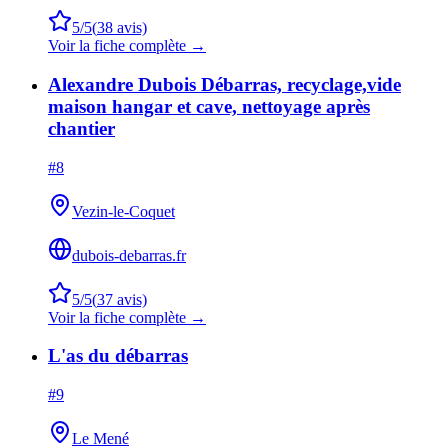
5
/5
(
38
avis)
Voir la fiche complète →
Alexandre Dubois Débarras, recyclage,vide
maison hangar et cave, nettoyage après
chantier
#
8
Vezin-le-Coquet
dubois-debarras.fr
5
/5
(
37
avis)
Voir la fiche complète →
L'as du débarras
#
9
Le Mené