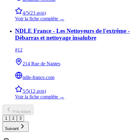
4
/5
(
23
avis)
Voir la fiche complète →
NDLE France - Les Nettoyeurs de l'extrême -
Débarras et nettoyage insalubre
#
12
214 Rue de Nantes
ndle-france.com
5
/5
(
12
avis)
Voir la fiche complète →
Précédent
1
2
3
Suivant