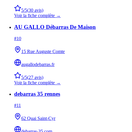
5
/5
(
30
avis)
Voir la fiche complète →
AU GALLO Débarras De Maison
#
10
15 Rue Auguste Comte
augallodebarras.fr
5
/5
(
27
avis)
Voir la fiche complète →
debarras 35 rennes
#
11
62 Quai Saint-Cyr
debarras-35.com