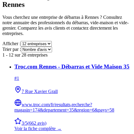
Rennes
Vous cherchez une entreprise de débarras à
Rennes
? Consultez
notre annuaire des professionnels du débarras, vide-maison et vide-
grenier. Comparez les avis clients et contactez directement les
entreprises.
Afficher :
Trier par :
1
-
12
sur
28
entreprises
Troc.com Rennes - Débarras et Vide Maison 35
#
1
7 Rue Xavier Grall
www.troc.com/fr/resultats-recherche?
magasin=174&departement=35&region=6&pays=58
3
/5
(
662
avis)
Voir la fiche complète →