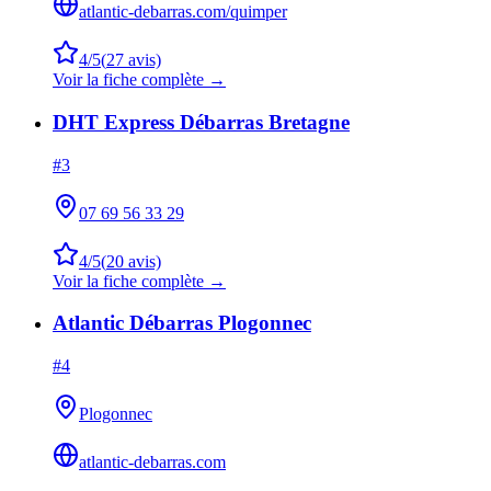
atlantic-debarras.com/quimper
4
/5
(
27
avis)
Voir la fiche complète →
DHT Express Débarras Bretagne
#
3
07 69 56 33 29
4
/5
(
20
avis)
Voir la fiche complète →
Atlantic Débarras Plogonnec
#
4
Plogonnec
atlantic-debarras.com