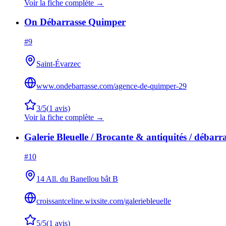
Voir la fiche complète →
On Débarrasse Quimper
#
9
Saint-Évarzec
www.ondebarrasse.com/agence-de-quimper-29
3
/5
(
1
avis)
Voir la fiche complète →
Galerie Bleuelle / Brocante & antiquités / débar
#
10
14 All. du Banellou bât B
croissantceline.wixsite.com/galeriebleuelle
5
/5
(
1
avis)