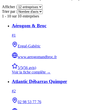
Afficher :
Trier par :
1
-
10
sur
10
entreprises
Aérogom & Broc
#
1
Ergué-Gabéric
www.aerogomandbroc.fr
5
/5
(
56
avis)
Voir la fiche complète →
Atlantic Débarras Quimper
#
2
02 98 53 77 76