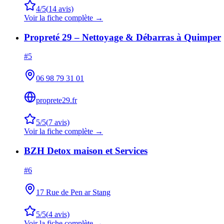
4
/5
(
14
avis)
Voir la fiche complète →
Propreté 29 – Nettoyage & Débarras à Quimper
#
5
06 98 79 31 01
proprete29.fr
5
/5
(
7
avis)
Voir la fiche complète →
BZH Detox maison et Services
#
6
17 Rue de Pen ar Stang
5
/5
(
4
avis)
Voir la fiche complète →